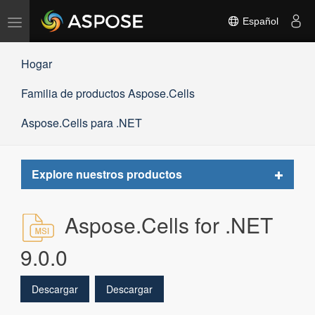
Alternar
Español
navegación
Hogar
Familia de productos Aspose.Cells
Aspose.Cells para .NET
Toggle
Explore nuestros productos
navigat
Aspose.Cells for .NET
9.0.0
Descargar
Descargar