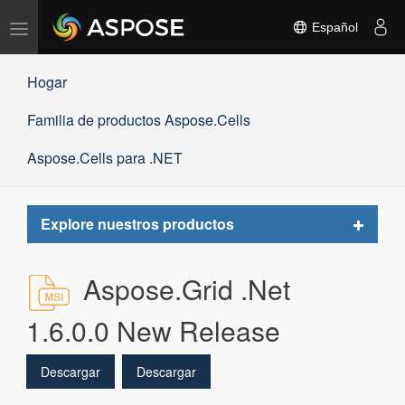
Alternar
Español
navegación
Hogar
Familia de productos Aspose.Cells
Aspose.Cells para .NET
Toggle
Explore nuestros productos
navigat
Aspose.Grid .Net
1.6.0.0 New Release
Descargar
Descargar