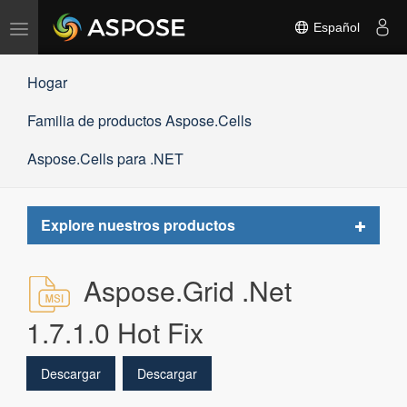
Alternar
Español
navegación
Hogar
Familia de productos Aspose.Cells
Aspose.Cells para .NET
Toggle
Explore nuestros productos
navigat
Aspose.Grid .Net
1.7.1.0 Hot Fix
Descargar
Descargar