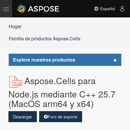
Alternar
Español
navegación
Hogar
Familia de productos Aspose.Cells
Toggle
Explore nuestros productos
navigat
Aspose.Cells para
Node.js mediante C++ 25.7
(MacOS arm64 y x64)
Descargar
Foro de soporte