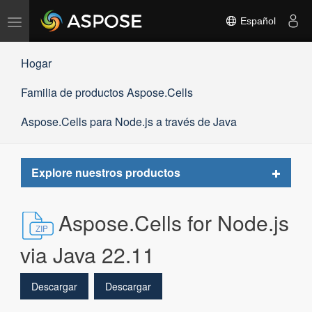
Alternar
Español
navegación
Hogar
Familia de productos Aspose.Cells
Aspose.Cells para Node.js a través de Java
Toggle
Explore nuestros productos
navigat
Aspose.Cells for Node.js
via Java 22.11
Descargar
Descargar