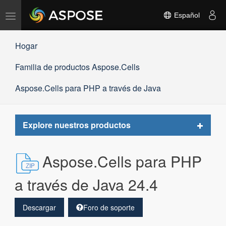
Alternar
Español
navegación
Hogar
Familia de productos Aspose.Cells
Aspose.Cells para PHP a través de Java
Toggle
Explore nuestros productos
navigat
Aspose.Cells para PHP
a través de Java 24.4
Descargar
Foro de soporte