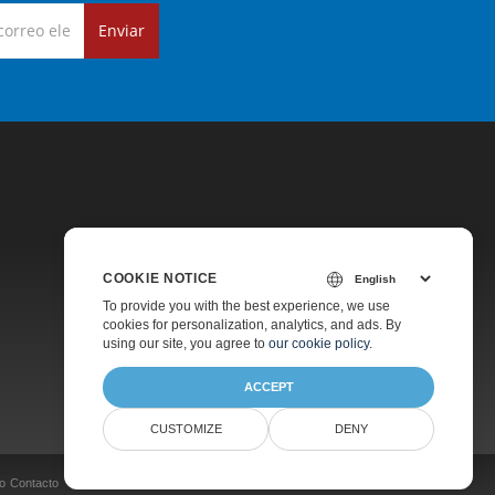
Enviar
COOKIE NOTICE
Precios
To provide you with the best experience, we use
cookies for personalization, analytics, and ads. By
Soporte De Pago
using our site, you agree to
our cookie policy
.
Acerca De
ACCEPT
CUSTOMIZE
DENY
o
Contacto