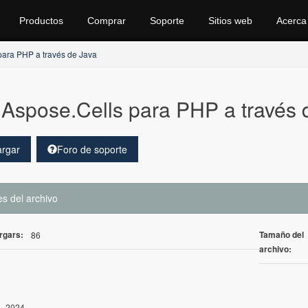
Productos
Comprar
Soporte
Sitios web
Acerca
para PHP a través de Java
Aspose.Cells para PHP a través 
rgar
Foro de soporte
es del archivo
rgars:
Tamaño del
86
archivo:
, 2024