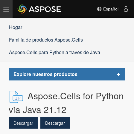
Alternar
Español
navegación
Hogar
Familia de productos Aspose.Cells
Aspose.Cells para Python a través de Java
Toggle
Explore nuestros productos
navigat
Aspose.Cells for Python
via Java 21.12
Descargar
Descargar