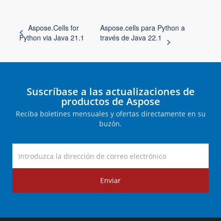
Aspose.Cells for
Aspose.cells para Python a
Python via Java 21.1
través de Java 22.1
Suscríbase a las actualizaciones de
productos de Aspose
Reciba boletines mensuales y ofertas directamente en su
buzón.
Enviar