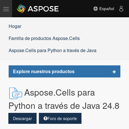
Alternar
Español
navegación
Hogar
Familia de productos Aspose.Cells
Aspose.Cells para Python a través de Java
Toggle
Explore nuestros productos
navigat
Aspose.Cells para
Python a través de Java 24.8
Descargar
Foro de soporte