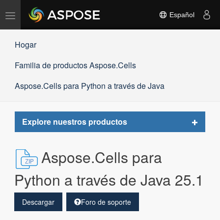
Alternar
Español
navegación
Hogar
Familia de productos Aspose.Cells
Aspose.Cells para Python a través de Java
Toggle
Explore nuestros productos
navigat
Aspose.Cells para
Python a través de Java 25.1
Descargar
Foro de soporte