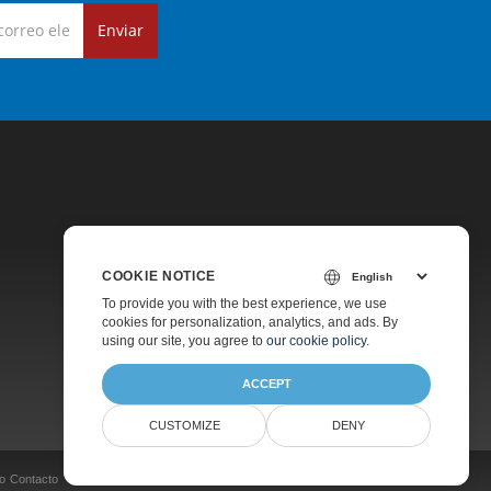
Enviar
COOKIE NOTICE
Precios
To provide you with the best experience, we use
cookies for personalization, analytics, and ads. By
Soporte De Pago
using our site, you agree to
our cookie policy
.
Acerca De
ACCEPT
CUSTOMIZE
DENY
o
Contacto