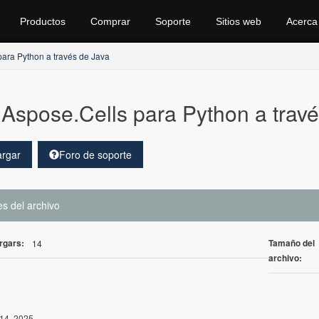
Productos
Comprar
Soporte
Sitios web
Acerca
para Python a través de Java
Aspose.Cells para Python a travé
rgar
Foro de soporte
es del archivo
rgars:
Tamaño del
14
archivo:
14, 2025