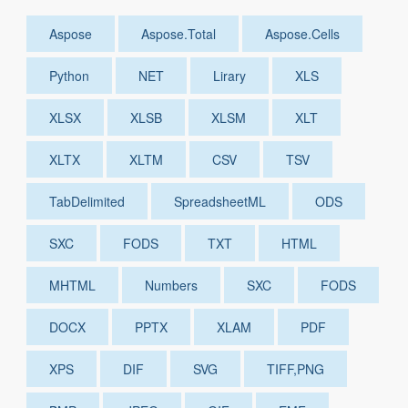
Aspose
Aspose.Total
Aspose.Cells
Python
NET
Lirary
XLS
XLSX
XLSB
XLSM
XLT
XLTX
XLTM
CSV
TSV
TabDelimited
SpreadsheetML
ODS
SXC
FODS
TXT
HTML
MHTML
Numbers
SXC
FODS
DOCX
PPTX
XLAM
PDF
XPS
DIF
SVG
TIFF,PNG