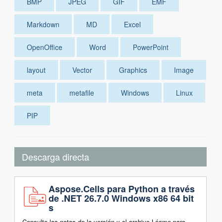
BMP
JPEG
GIF
EMF
Markdown
MD
Excel
OpenOffice
Word
PowerPoint
layout
Vector
Graphics
Image
meta
metafile
Windows
Linux
PIP
Descarga directa
Aspose.Cells para Python a través
de .NET 26.7.0 Windows x86 64 bit
s
Consulte las notas de la versión y el archivo Léame para