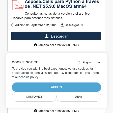
Aspose.Cells para Python a través
de .NET 25.9.0 MacOS arm64
Consulte las notas de la versión y el archivo
ReadMe para obtener más detalles.
Adicional:
September 12, 2025
Descargas:
3
Descargar
Tamaño del archivo: 68.37MB
Aspose.Cells para Python a través
COOKIE NOTICE
de .NET 25.8.0 Windows x86 de 64
To provide you with the best experience, we use cookies for
bits
personalization, analytics, and ads. By using our site, you agree
to
our cookie policy
.
Consulte las notas de la versión y el archivo ReadMe para
obtener más detalles.
ACCEPT
Adicional:
August 21, 2025
Descargas:
23
CUSTOMIZE
DENY
Descargar
Tamaño del archivo: 55.92MB