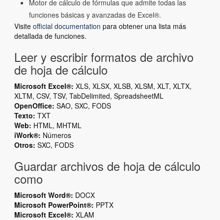
Motor de cálculo de fórmulas que admite todas las
funciones básicas y avanzadas de Excel®.
Visite
official documentation
para obtener una lista más
detallada de funciones.
Leer y escribir formatos de archivo
de hoja de cálculo
Microsoft Excel®:
XLS, XLSX, XLSB, XLSM, XLT, XLTX,
XLTM, CSV, TSV, TabDelimited, SpreadsheetML
OpenOffice:
SAO, SXC, FODS
Texto:
TXT
Web:
HTML, MHTML
iWork®:
Números
Otros:
SXC, FODS
Guardar archivos de hoja de cálculo
como
Microsoft Word®:
DOCX
Microsoft PowerPoint®:
PPTX
Microsoft Excel®:
XLAM