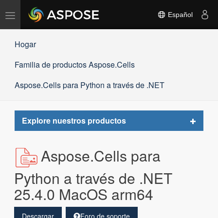
Alternar
Español
navegación
Hogar
Familia de productos Aspose.Cells
Aspose.Cells para Python a través de .NET
Toggle
Explore nuestros productos
navigat
Aspose.Cells para
Python a través de .NET
25.4.0 MacOS arm64
Descargar
Foro de soporte