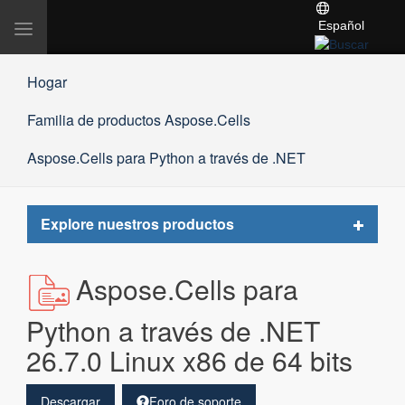
Español
Alternar
navegación
Hogar
Familia de productos Aspose.Cells
Aspose.Cells para Python a través de .NET
Toggle
Explore nuestros productos
navigat
Aspose.Cells para
Python a través de .NET
26.7.0 Linux x86 de 64 bits
Descargar
Foro de soporte