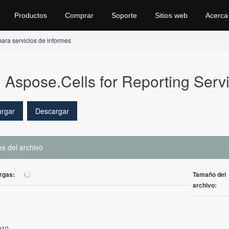
Productos
Comprar
Soporte
Sitios web
Acerca
ara servicios de informes
Aspose.Cells for Reporting Servi
rgar
Descargar
es del archivo
rgas:
Tamaño del
97
archivo:
010