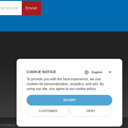
Enviar
COOKIE NOTICE
Precios
To provide you with the best experience, we use
cookies for personalization, analytics, and ads. By
Soporte De Pago
using our site, you agree to
our cookie policy
.
Acerca De
ACCEPT
CUSTOMIZE
DENY
o
Contacto