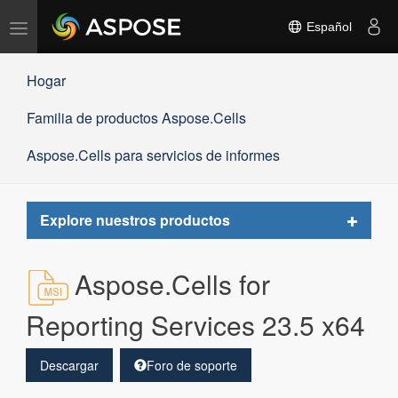
Alternar
Español
navegación
Hogar
Familia de productos Aspose.Cells
Aspose.Cells para servicios de informes
Toggle
Explore nuestros productos
navigat
Aspose.Cells for
Reporting Services 23.5 x64
Descargar
Foro de soporte