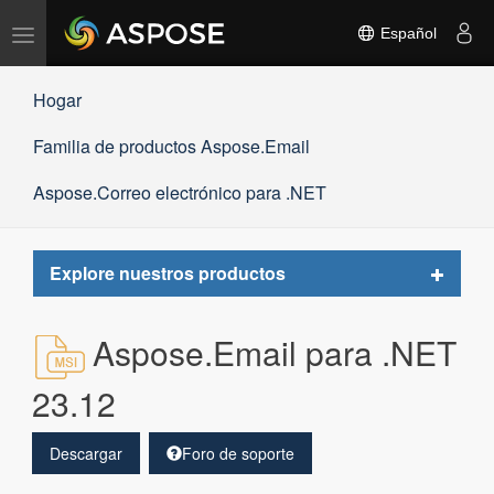
Alternar
Español
navegación
Hogar
Familia de productos Aspose.Email
Aspose.Correo electrónico para .NET
Toggle
Explore nuestros productos
navigat
Aspose.Email para .NET
23.12
Descargar
Foro de soporte