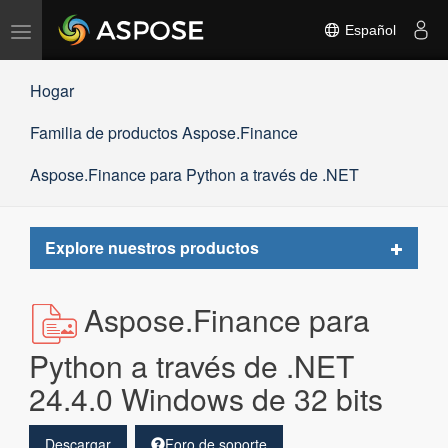
Alternar
Español
navegación
Hogar
Familia de productos Aspose.Finance
Aspose.Finance para Python a través de .NET
Toggle
Explore nuestros productos
navigat
Aspose.Finance para
Python a través de .NET
24.4.0 Windows de 32 bits
Descargar
Foro de soporte