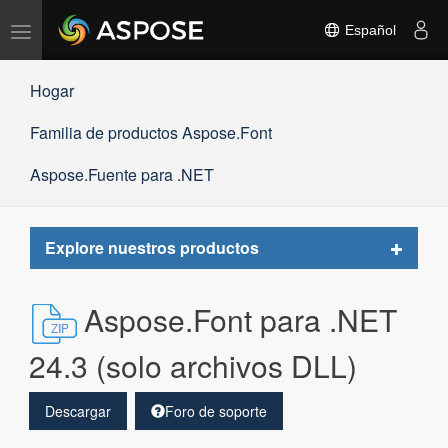
Alternar
Español
navegación
Hogar
Familia de productos Aspose.Font
Aspose.Fuente para .NET
Toggle
Explore nuestros productos
navigat
Aspose.Font para .NET
24.3 (solo archivos DLL)
Descargar
Foro de soporte