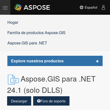
Alternar
Español
navegación
Hogar
Familia de productos Aspose.GIS
Aspose.GIS para .NET
Toggle
Explore nuestros productos
navigat
Aspose.GIS para .NET
24.1 (solo DLLS)
Descargar
Foro de soporte