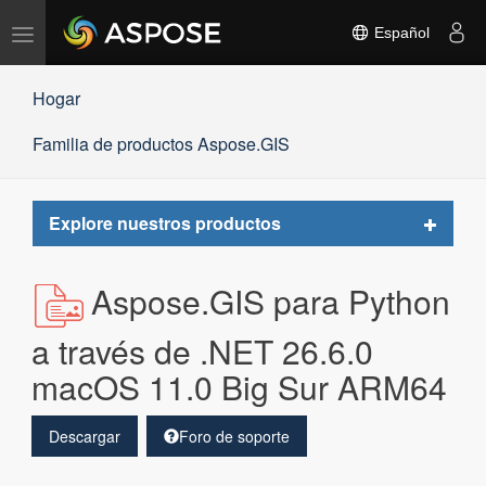
Alternar
Español
navegación
Hogar
Familia de productos Aspose.GIS
Toggle
Explore nuestros productos
navigat
Aspose.GIS para Python
a través de .NET 26.6.0
macOS 11.0 Big Sur ARM64
Descargar
Foro de soporte