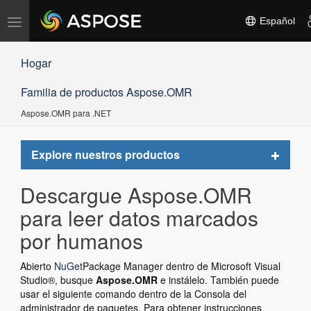
Alternar
Español
navegación
Hogar
Familia de productos Aspose.OMR
Aspose.OMR para .NET
Toggle
Explore nuestros productos
navigat
Descargue Aspose.OMR
para leer datos marcados
por humanos
Abierto
NuGet
Package Manager dentro de Microsoft Visual
Studio®, busque
Aspose.OMR
e instálelo. También puede
usar el siguiente comando dentro de la Consola del
administrador de paquetes. Para obtener instrucciones