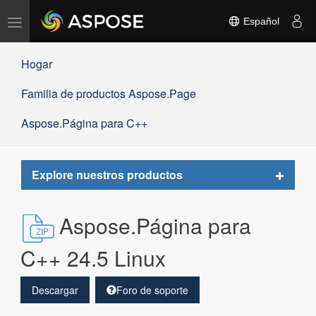
Alternar
Español
navegación
Hogar
Familia de productos Aspose.Page
Aspose.Página para C++
Toggle
Explore nuestros productos
navigat
Aspose.Página para
C++ 24.5 Linux
Descargar
Foro de soporte