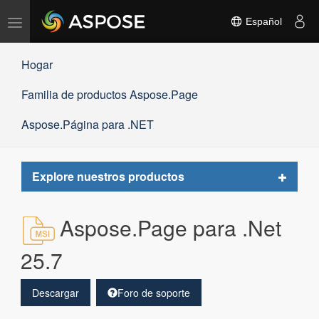
Alternar
Español
navegación
Hogar
Familia de productos Aspose.Page
Aspose.Página para .NET
Toggle
Explore nuestros productos
navigat
Aspose.Page para .Net
25.7
Descargar
Foro de soporte