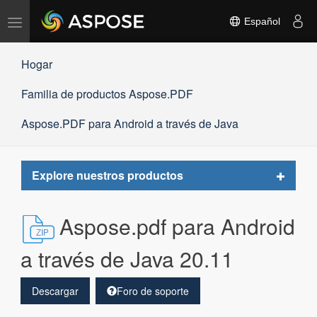
Alternar
Español
navegación
Hogar
Familia de productos Aspose.PDF
Aspose.PDF para Android a través de Java
Toggle
Explore nuestros productos
navigat
Aspose.pdf para Android
a través de Java 20.11
Descargar
Foro de soporte