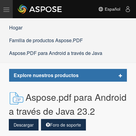
Alternar
Español
navegación
Hogar
Familia de productos Aspose.PDF
Aspose.PDF para Android a través de Java
Toggle
Explore nuestros productos
navigat
Aspose.pdf para Android
a través de Java 23.2
Descargar
Foro de soporte