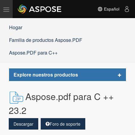
Alternar
Español
navegación
Hogar
Familia de productos Aspose.PDF
Aspose.PDF para C++
Toggle
Explore nuestros productos
navigat
Aspose.pdf para C ++
23.2
Descargar
Foro de soporte