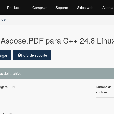
Productos
Comprar
Soporte
Sitios web
Acerca
ara C++
Aspose.PDF para C++ 24.8 Linu
rgar
Foro de soporte
es del archivo
rgars:
Tamaño del
51
archivo:
 21, 2024