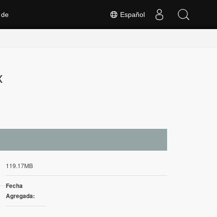
 de
Español
x
119.17MB
Fecha
Agregada: