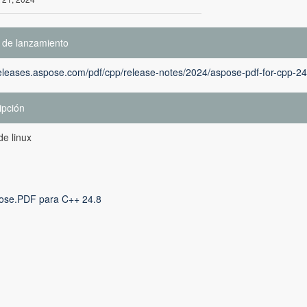
 de lanzamiento
releases.aspose.com/pdf/cpp/release-notes/2024/aspose-pdf-for-cpp-24
ipción
de linux
ose.PDF para C++ 24.8