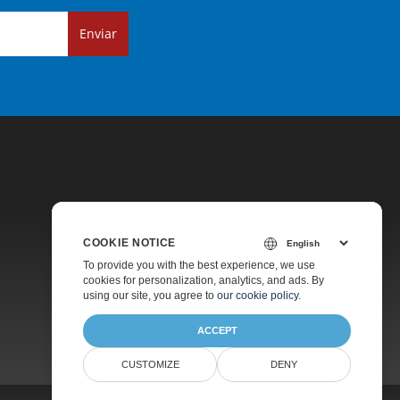
Enviar
COOKIE NOTICE
Precios
To provide you with the best experience, we use
cookies for personalization, analytics, and ads. By
Asesoramiento Gratuito
using our site, you agree to
our cookie policy
.
ACCEPT
CUSTOMIZE
DENY