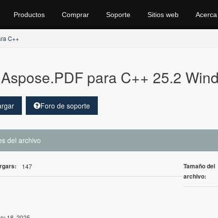
Productos
Comprar
Soporte
Sitios web
Acerca
ara C++
Aspose.PDF para C++ 25.2 Win
rgar
Foro de soporte
es del archivo
rgars:
Tamaño del
147
archivo:
ry 18, 2025