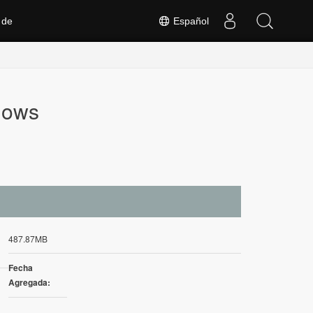
 de
Español
dows
487.87MB
Fecha
Agregada: