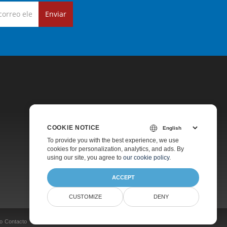
Enviar
COOKIE NOTICE
Precios
To provide you with the best experience, we use
cookies for personalization, analytics, and ads. By
Soporte De Pago
using our site, you agree to
our cookie policy
.
Acerca De
ACCEPT
CUSTOMIZE
DENY
o
Contacto