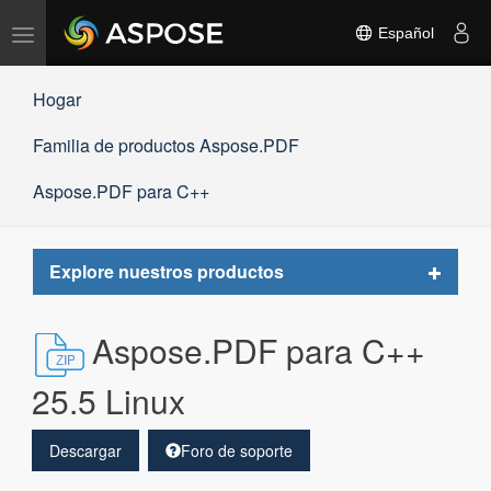
Alternar
Español
navegación
Hogar
Familia de productos Aspose.PDF
Aspose.PDF para C++
Toggle
Explore nuestros productos
navigat
Aspose.PDF para C++
25.5 Linux
Descargar
Foro de soporte