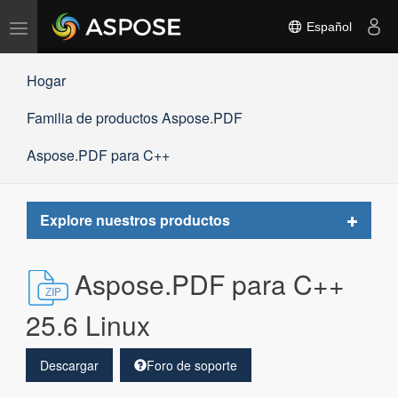
Alternar
Español
navegación
Hogar
Familia de productos Aspose.PDF
Aspose.PDF para C++
Toggle
Explore nuestros productos
navigat
Aspose.PDF para C++
25.6 Linux
Descargar
Foro de soporte