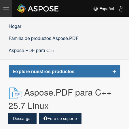
Alternar
Español
navegación
Hogar
Familia de productos Aspose.PDF
Aspose.PDF para C++
Toggle
Explore nuestros productos
navigat
Aspose.PDF para C++
25.7 Linux
Descargar
Foro de soporte