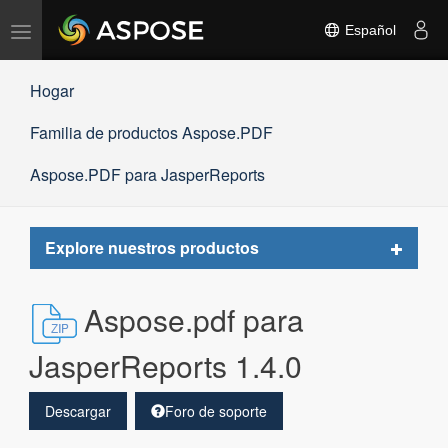
Alternar
Español
navegación
Hogar
Familia de productos Aspose.PDF
Aspose.PDF para JasperReports
Toggle
Explore nuestros productos
navigat
Aspose.pdf para
JasperReports 1.4.0
Descargar
Foro de soporte