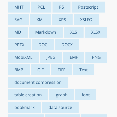
MHT
PCL
PS
Postscript
SVG
XML
XPS
XSLFO
MD
Markdown
XLS
XLSX
PPTX
DOC
DOCX
MobiXML
JPEG
EMF
PNG
BMP
GIF
TIFF
Text
document compression
table creation
graph
font
bookmark
data source