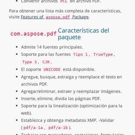
Convertir archivos
en archivo PDF.
PCL
Para obtener una lista más completa de características,
visite
Features of
Package
.
aspose.pdf
Características del
com.aspose.pdf
paquete
Admite 14 fuentes principales.
Soporte para las fuentes
,
,
Tipo 1
TrueType
,
.
Type 3
CJK
El soporte
está disponible.
UNICODE
Agregue, busque, extraiga y reemplace el texto en
archivos PDF.
Agregar/eliminar, extraer y reemplazar imágenes.
Inserte, elimine, divida las páginas PDF.
Soporte para la linealización (optimización para la
web).
Establezca y obtenga metadatos XMP. -Validar
(
,
).
pdf/a-1a
pdf/a-1b
Trabajar con marcadores, anotaciones, formularios