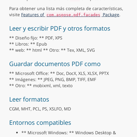
Para obtener una lista más completa de características,
visite
Features of
Package
.
com.aspose.pdf.facades
Leer y escribir PDF y otros formatos
** Diseño fijo: ** PDF, XPS
** Libros: ** Epub
** web: ** html ** Otro: ** Tex, XML, SVG
Guardar documentos PDF como
** Microsoft Office: ** Doc, DocX, XLS, XLSX, PPTX
** Imágenes: ** JPEG, PNG, BMP, TIFF, EMF
** Otro: ** mobixml, xml, texto
Leer formatos
CGM, MHT, PCL, PS, XSLFO, MD
Entornos compatibles
** Microsoft Windows: ** Windows Desktop &