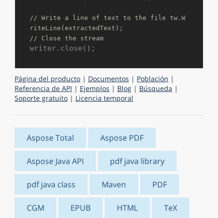
// Write a line of text to the file tw.W
riteLine(extractedText);
// Close the stream
Página del producto
|
Documentos
|
Población
|
Referencia de API
|
Ejemplos
|
Blog
|
Búsqueda
|
Soporte gratuito
|
Licencia temporal
Aspose Total
Aspose PDF
Aspose Java API
pdf java library
pdf java class
Maven
PDF
CGM
EPUB
HTML
TeX