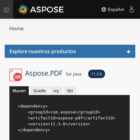
Alternar
Español
navegación
Home
Toggl
Explore nuestros productos
navig
Aspose.PDF
for Java
11.3.0
Maven
Gradle
Ivy
Sbt
<
dependency
>
<
groupId
>
com.aspose
</
groupId
>
<
artifactId
>
aspose-pdf
</
artifactId
>
<
version
>
11.3.0
</
version
>
</
dependency
>