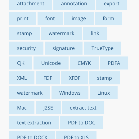
attachment
annotation
export
print
font
image
form
stamp
watermark
link
security
signature
TrueType
CJK
Unicode
CMYK
PDFA
XML
FDF
XFDF
stamp
watermark
Windows
Linux
Mac
J2SE
extract text
text extraction
PDF to DOC
PDF to DOCX
PDF to XLS