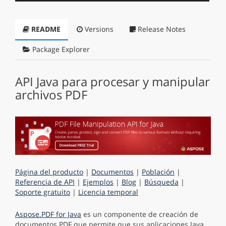
README
Versions
Release Notes
Package Explorer
API Java para procesar y manipular
archivos PDF
Página del producto
|
Documentos
|
Población
|
Referencia de API
|
Ejemplos
|
Blog
|
Búsqueda
|
Soporte gratuito
|
Licencia temporal
Aspose.PDF for Java
es un componente de creación de
documentos PDF que permite que sus aplicaciones Java