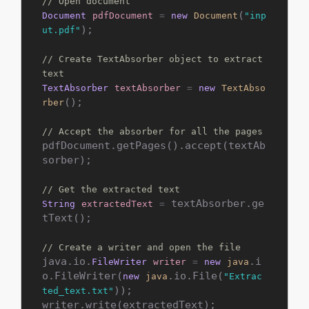
// Open document
(
Document
pdfDocument
=
new
Document
"inp
);

ut.pdf"
// Create TextAbsorber object to extract 
text
TextAbsorber
textAbsorber
=
new
TextAbso
();

rber
// Accept the absorber for all the pages
pdfDocument.getPages().accept(textAb
sorber);

// Get the extracted text
 textAbsorber.ge
String
extractedText
=
tText();

// Create a writer and open the file
java.io.
.i
FileWriter
writer
=
new
java
o.FileWriter(
.io.File(
new
java
"Extrac
));

ted_text.txt"
writer.write(extractedText);
