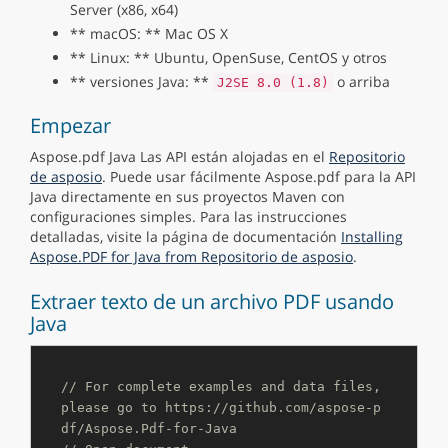
Server (x86, x64)
** macOS: ** Mac OS X
** Linux: ** Ubuntu, OpenSuse, CentOS y otros
** versiones Java: **
o arriba
J2SE 8.0 (1.8)
Empezar
Aspose.pdf Java Las API están alojadas en el
Repositorio
de asposio
. Puede usar fácilmente Aspose.pdf para la API
Java directamente en sus proyectos Maven con
configuraciones simples. Para las instrucciones
detalladas, visite la página de documentación
Installing
Aspose.PDF for Java from Repositorio de asposio
.
Extraer texto de un archivo PDF usando
Java
// For complete examples and data files, 
please go to https://github.com/aspose-p
df/Aspose.Pdf-for-Java