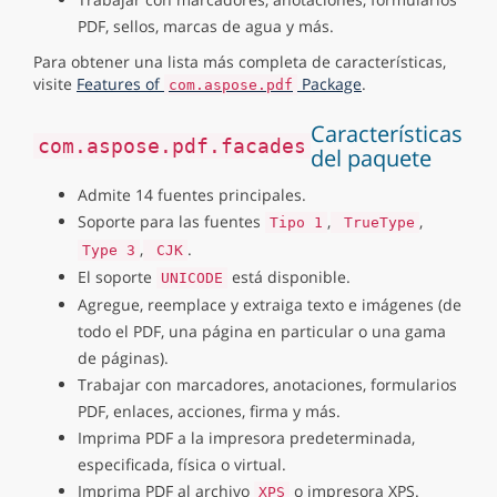
PDF, sellos, marcas de agua y más.
Para obtener una lista más completa de características,
visite
Features of
Package
.
com.aspose.pdf
Características
com.aspose.pdf.facades
del paquete
Admite 14 fuentes principales.
Soporte para las fuentes
,
,
Tipo 1
TrueType
,
.
Type 3
CJK
El soporte
está disponible.
UNICODE
Agregue, reemplace y extraiga texto e imágenes (de
todo el PDF, una página en particular o una gama
de páginas).
Trabajar con marcadores, anotaciones, formularios
PDF, enlaces, acciones, firma y más.
Imprima PDF a la impresora predeterminada,
especificada, física o virtual.
Imprima PDF al archivo
o impresora XPS.
XPS