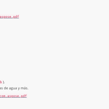
aspose.pdf
).
b
as de agua y más.
com.aspose.pdf