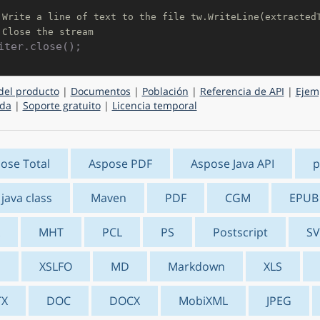
 Write a line of text to the file tw.WriteLine(extracted
 Close the stream
del producto
|
Documentos
|
Población
|
Referencia de API
|
Ejem
da
|
Soporte gratuito
|
Licencia temporal
ose Total
Aspose PDF
Aspose Java API
p
 java class
Maven
PDF
CGM
EPUB
MHT
PCL
PS
Postscript
S
S
XSLFO
MD
Markdown
XLS
TX
DOC
DOCX
MobiXML
JPEG