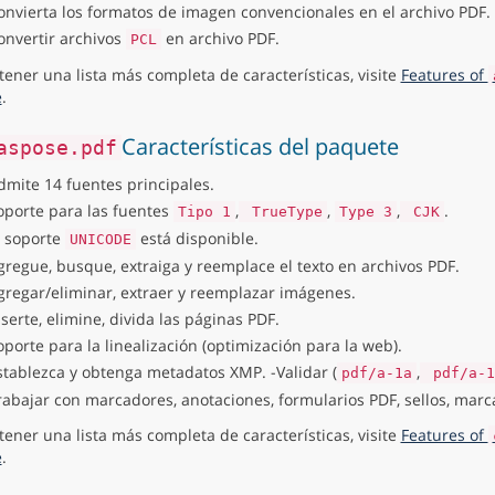
onvierta los formatos de imagen convencionales en el archivo PDF.
onvertir archivos
en archivo PDF.
PCL
tener una lista más completa de características, visite
Features of
e
.
Características del paquete
aspose.pdf
dmite 14 fuentes principales.
oporte para las fuentes
,
,
,
.
Tipo 1
TrueType
Type 3
CJK
l soporte
está disponible.
UNICODE
gregue, busque, extraiga y reemplace el texto en archivos PDF.
gregar/eliminar, extraer y reemplazar imágenes.
nserte, elimine, divida las páginas PDF.
oporte para la linealización (optimización para la web).
stablezca y obtenga metadatos XMP. -Validar (
,
pdf/a-1a
pdf/a-1
rabajar con marcadores, anotaciones, formularios PDF, sellos, marc
tener una lista más completa de características, visite
Features of
e
.