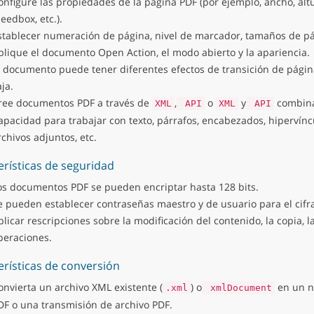
onfigure las propiedades de la página PDF (por ejemplo, ancho, altu
leedbox, etc.).
stablecer numeración de página, nivel de marcador, tamaños de pág
plique el documento Open Action, el modo abierto y la apariencia.
l documento puede tener diferentes efectos de transición de págin
ja.
ree documentos PDF a través de
,
o
y
combina
XML
API
XML
API
apacidad para trabajar con texto, párrafos, encabezados, hipervíncu
rchivos adjuntos, etc.
erísticas de seguridad
os documentos PDF se pueden encriptar hasta 128 bits.
e pueden establecer contraseñas maestro y de usuario para el cifr
plicar rescripciones sobre la modificación del contenido, la copia, l
peraciones.
erísticas de conversión
onvierta un archivo XML existente (
) o
en un n
.xml
xmlDocument
DF o una transmisión de archivo PDF.