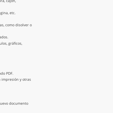
ra, cajón,
ina, etc.
as, como disolver o
dos.
los, gráficos,
ado PDF.
a impresión y otras
uevo documento