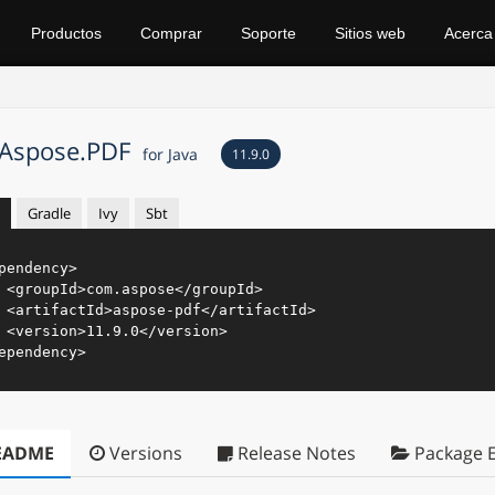
Productos
Comprar
Soporte
Sitios web
Acerca
Aspose.PDF
for Java
11.9.0
Gradle
Ivy
Sbt
pendency
>
<
groupId
>
com.aspose
</
groupId
>
<
artifactId
>
aspose-pdf
</
artifactId
>
<
version
>
11.9.0
</
version
>
ependency
>
EADME
Versions
Release Notes
Package E