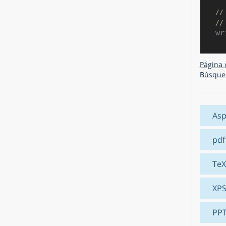
//
//
Página 
Búsque
Asp
pdf
TeX
XP
PP