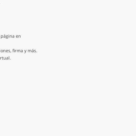
e
 página en
iones, firma y más.
rtual.