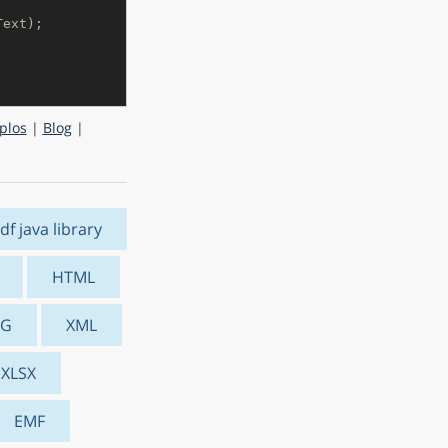
Text);
plos
|
Blog
|
df java library
HTML
VG
XML
XLSX
EMF