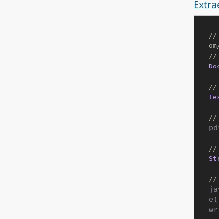
Extra
//
om
//
Do
//
Te
//
pd
//
St
//
ja
e(
wr