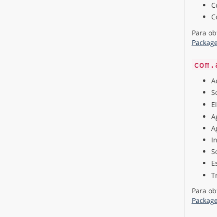
C
C
Para ob
Packag
com.
A
S
E
A
A
I
S
E
T
Para ob
Packag