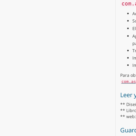
com.
A
S
E
A
p
T
I
I
Para ob
com.as
Leer 
** Diseñ
** Libr
** web:
Guar