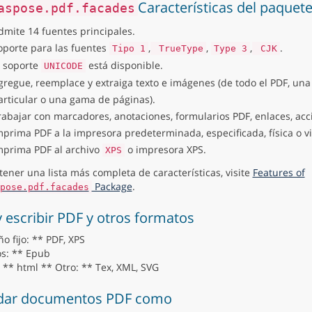
Características del paquet
aspose.pdf.facades
dmite 14 fuentes principales.
oporte para las fuentes
,
,
,
.
Tipo 1
TrueType
Type 3
CJK
l soporte
está disponible.
UNICODE
gregue, reemplace y extraiga texto e imágenes (de todo el PDF, una
articular o una gama de páginas).
rabajar con marcadores, anotaciones, formularios PDF, enlaces, acc
mprima PDF a la impresora predeterminada, especificada, física o vi
mprima PDF al archivo
o impresora XPS.
XPS
tener una lista más completa de características, visite
Features of
Package
.
pose.pdf.facades
y escribir PDF y otros formatos
o fijo: ** PDF, XPS
os: ** Epub
 ** html ** Otro: ** Tex, XML, SVG
dar documentos PDF como