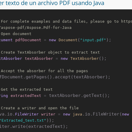
er texto de un archivo PDF usando Java
 For complete examples and data files, please go to http
/aspose-pdf/Aspose.Pdf-for-Java
 Open document
(
);

cument
pdfDocument
=
new
Document
"input.pdf"
 Create TextAbsorber object to extract text
();

xtAbsorber
textAbsorber
=
new
TextAbsorber
 Accept the absorber for all the pages
fDocument.getPages().accept(textAbsorber);

 Get the extracted text
 textAbsorber.getText();

ring
extractedText
=
 Create a writer and open the file
va.io.
.io.FileWriter(
FileWriter
writer
=
new
java
new
));

"Extracted_text.txt"
iter.write(extractedText);
