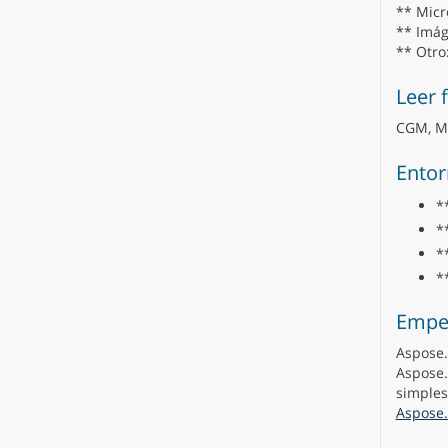
** Micro
** Imág
** Otro
Leer 
CGM, MH
Entor
*
*
*
*
Empe
Aspose.
Aspose.
simples
Aspose.