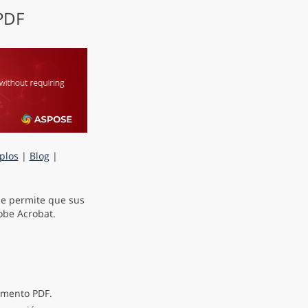
 PDF
plos
|
Blog
|
e permite que sus
obe Acrobat.
umento PDF.