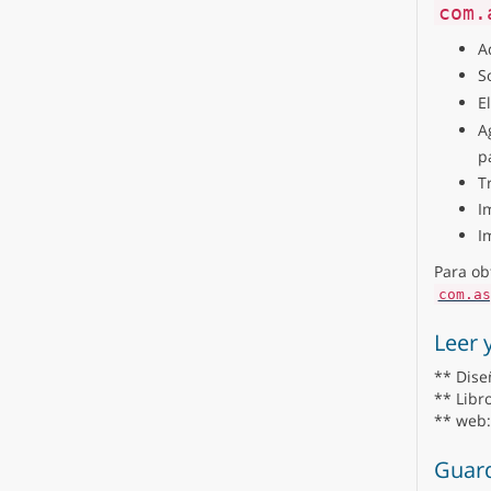
com.
A
S
E
A
p
T
I
I
Para ob
com.as
Leer 
** Diseñ
** Libr
** web:
Guar