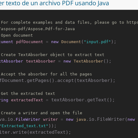
er texto de un archivo PDF usando Java
 For complete examples and data files, please go to http
/aspose-pdf/Aspose.Pdf-for-Java
 Open document
(
);

cument
pdfDocument
=
new
Document
"input.pdf"
 Create TextAbsorber object to extract text
();

xtAbsorber
textAbsorber
=
new
TextAbsorber
 Accept the absorber for all the pages
fDocument.getPages().accept(textAbsorber);

 Get the extracted text
 textAbsorber.getText();

ring
extractedText
=
 Create a writer and open the file
va.io.
.io.FileWriter(
FileWriter
writer
=
new
java
new
));

"Extracted_text.txt"
iter.write(extractedText);
