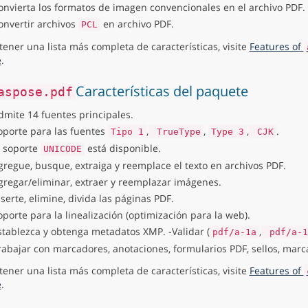
onvierta los formatos de imagen convencionales en el archivo PDF.
onvertir archivos
en archivo PDF.
PCL
tener una lista más completa de características, visite
Features of
e
.
Características del paquete
aspose.pdf
dmite 14 fuentes principales.
oporte para las fuentes
,
,
,
.
Tipo 1
TrueType
Type 3
CJK
l soporte
está disponible.
UNICODE
gregue, busque, extraiga y reemplace el texto en archivos PDF.
gregar/eliminar, extraer y reemplazar imágenes.
nserte, elimine, divida las páginas PDF.
oporte para la linealización (optimización para la web).
stablezca y obtenga metadatos XMP. -Validar (
,
pdf/a-1a
pdf/a-1
rabajar con marcadores, anotaciones, formularios PDF, sellos, marc
tener una lista más completa de características, visite
Features of
e
.