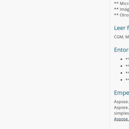
** Micro
** Imág
** Otro
Leer 
CGM, MH
Entor
*
*
*
*
Empe
Aspose.
Aspose.
simples
Aspose.