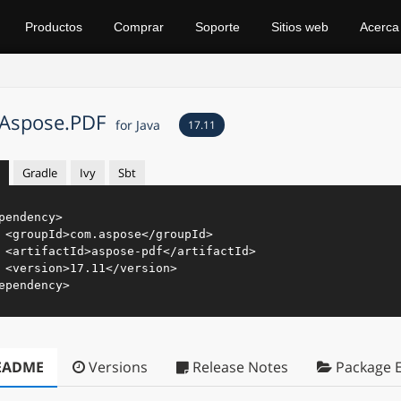
Productos
Comprar
Soporte
Sitios web
Acerca
Aspose.PDF
for Java
17.11
Gradle
Ivy
Sbt
pendency
>
<
groupId
>
com.aspose
</
groupId
>
<
artifactId
>
aspose-pdf
</
artifactId
>
<
version
>
17.11
</
version
>
ependency
>
EADME
Versions
Release Notes
Package E