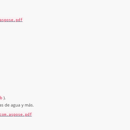
aspose.pdf
).
b
as de agua y más.
com.aspose.pdf