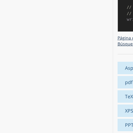
//
//
Página 
Búsque
Asp
pdf
TeX
XP
PP