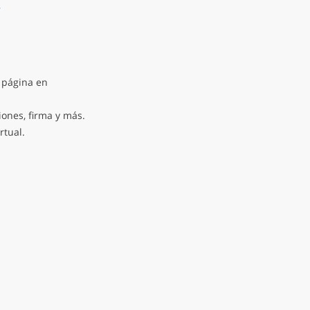
e
 página en
iones, firma y más.
rtual.