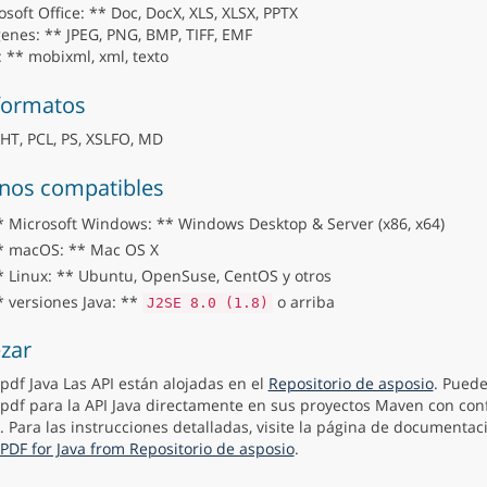
soft Office: ** Doc, DocX, XLS, XLSX, PPTX
enes: ** JPEG, PNG, BMP, TIFF, EMF
: ** mobixml, xml, texto
formatos
T, PCL, PS, XSLFO, MD
nos compatibles
* Microsoft Windows: ** Windows Desktop & Server (x86, x64)
* macOS: ** Mac OS X
* Linux: ** Ubuntu, OpenSuse, CentOS y otros
* versiones Java: **
o arriba
J2SE 8.0 (1.8)
zar
pdf Java Las API están alojadas en el
Repositorio de asposio
. Puede
pdf para la API Java directamente en sus proyectos Maven con con
. Para las instrucciones detalladas, visite la página de documenta
PDF for Java from Repositorio de asposio
.