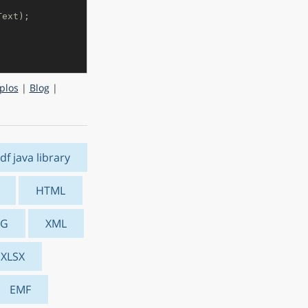
Text);
plos
|
Blog
|
df java library
HTML
VG
XML
XLSX
EMF