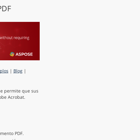
 PDF
plos
|
Blog
|
e permite que sus
obe Acrobat.
umento PDF.