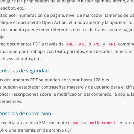
onfigure las propiedades de la página PDF (por ejemplo, ancho, altu
leedbox, etc.).
stablecer numeración de página, nivel de marcador, tamaños de pág
plique el documento Open Action, el modo abierto y la apariencia.
l documento puede tener diferentes efectos de transición de págin
ja.
ree documentos PDF a través de
,
o
y
combina
XML
API
XML
API
apacidad para trabajar con texto, párrafos, encabezados, hipervíncu
rchivos adjuntos, etc.
erísticas de seguridad
os documentos PDF se pueden encriptar hasta 128 bits.
e pueden establecer contraseñas maestro y de usuario para el cifr
plicar rescripciones sobre la modificación del contenido, la copia, l
peraciones.
erísticas de conversión
onvierta un archivo XML existente (
) o
en un n
.xml
xmlDocument
DF o una transmisión de archivo PDF.