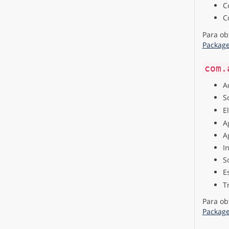
C
C
Para ob
Packag
com.
A
S
E
A
A
I
S
E
T
Para ob
Packag