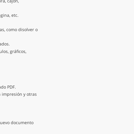
ra, cajón,
ina, etc.
as, como disolver o
dos.
los, gráficos,
ado PDF.
a impresión y otras
uevo documento