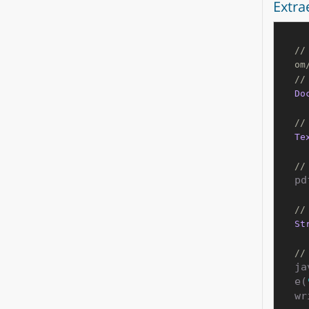
Extra
//
om
//
Do
//
Te
//
pd
//
St
//
ja
e(
wr