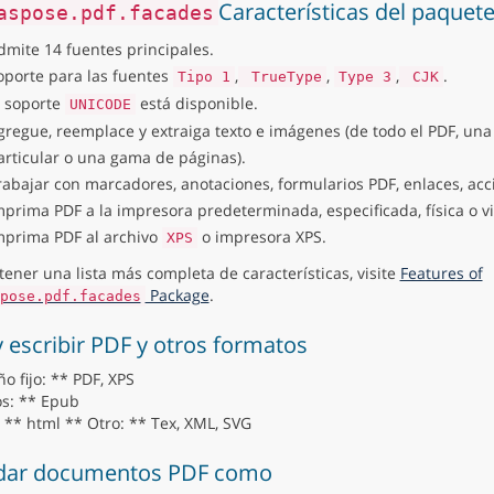
Características del paquet
aspose.pdf.facades
dmite 14 fuentes principales.
oporte para las fuentes
,
,
,
.
Tipo 1
TrueType
Type 3
CJK
l soporte
está disponible.
UNICODE
gregue, reemplace y extraiga texto e imágenes (de todo el PDF, una
articular o una gama de páginas).
rabajar con marcadores, anotaciones, formularios PDF, enlaces, acc
mprima PDF a la impresora predeterminada, especificada, física o vi
mprima PDF al archivo
o impresora XPS.
XPS
tener una lista más completa de características, visite
Features of
Package
.
pose.pdf.facades
y escribir PDF y otros formatos
o fijo: ** PDF, XPS
os: ** Epub
 ** html ** Otro: ** Tex, XML, SVG
dar documentos PDF como