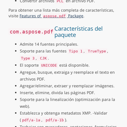
Convertir archivos
en archivo PDF.
PCL
Para obtener una lista más completa de características,
visite
Features of
Package
.
aspose.pdf
Características del
com.aspose.pdf
paquete
Admite 14 fuentes principales.
Soporte para las fuentes
,
,
Tipo 1
TrueType
,
.
Type 3
CJK
El soporte
está disponible.
UNICODE
Agregue, busque, extraiga y reemplace el texto en
archivos PDF.
Agregar/eliminar, extraer y reemplazar imágenes.
Inserte, elimine, divida las páginas PDF.
Soporte para la linealización (optimización para la
web).
Establezca y obtenga metadatos XMP. -Validar
(
,
).
pdf/a-1a
pdf/a-1b
Trabajar con marcadores, anotaciones, formularios