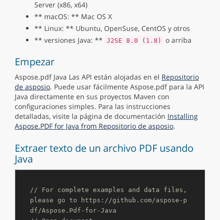
Server (x86, x64)
** macOS: ** Mac OS X
** Linux: ** Ubuntu, OpenSuse, CentOS y otros
** versiones Java: **
o arriba
J2SE 8.0 (1.8)
Empezar
Aspose.pdf Java Las API están alojadas en el
Repositorio
de asposio
. Puede usar fácilmente Aspose.pdf para la API
Java directamente en sus proyectos Maven con
configuraciones simples. Para las instrucciones
detalladas, visite la página de documentación
Installing
Aspose.PDF for Java from Repositorio de asposio
.
Extraer texto de un archivo PDF usando
Java
// For complete examples and data files, 
please go to https://github.com/aspose-p
df/Aspose.Pdf-for-Java