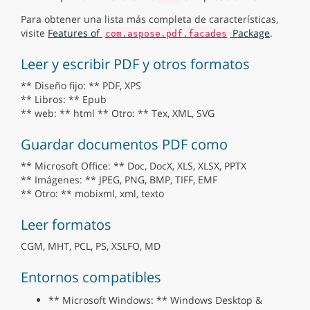
Para obtener una lista más completa de características,
visite
Features of
Package
.
com.aspose.pdf.facades
Leer y escribir PDF y otros formatos
** Diseño fijo: ** PDF, XPS
** Libros: ** Epub
** web: ** html ** Otro: ** Tex, XML, SVG
Guardar documentos PDF como
** Microsoft Office: ** Doc, DocX, XLS, XLSX, PPTX
** Imágenes: ** JPEG, PNG, BMP, TIFF, EMF
** Otro: ** mobixml, xml, texto
Leer formatos
CGM, MHT, PCL, PS, XSLFO, MD
Entornos compatibles
** Microsoft Windows: ** Windows Desktop &