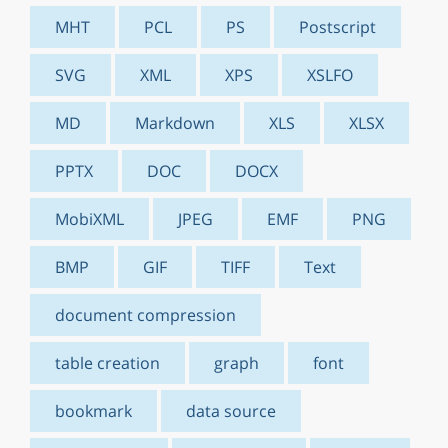
MHT
PCL
PS
Postscript
SVG
XML
XPS
XSLFO
MD
Markdown
XLS
XLSX
PPTX
DOC
DOCX
MobiXML
JPEG
EMF
PNG
BMP
GIF
TIFF
Text
document compression
table creation
graph
font
bookmark
data source