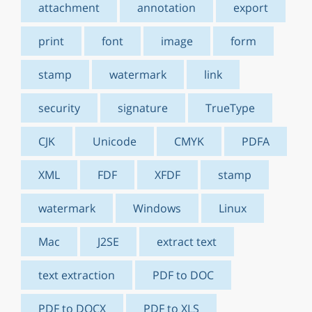
attachment
annotation
export
print
font
image
form
stamp
watermark
link
security
signature
TrueType
CJK
Unicode
CMYK
PDFA
XML
FDF
XFDF
stamp
watermark
Windows
Linux
Mac
J2SE
extract text
text extraction
PDF to DOC
PDF to DOCX
PDF to XLS