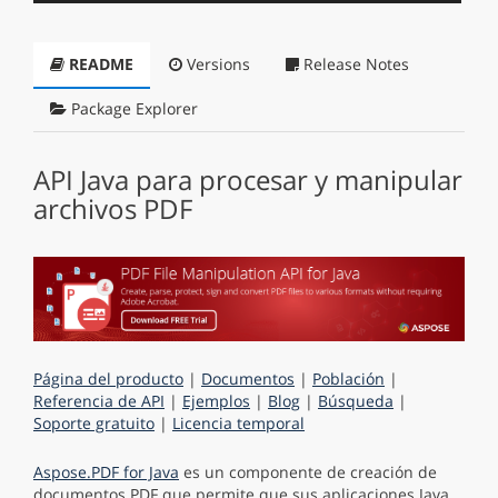
README
Versions
Release Notes
Package Explorer
API Java para procesar y manipular
archivos PDF
Página del producto
|
Documentos
|
Población
|
Referencia de API
|
Ejemplos
|
Blog
|
Búsqueda
|
Soporte gratuito
|
Licencia temporal
Aspose.PDF for Java
es un componente de creación de
documentos PDF que permite que sus aplicaciones Java