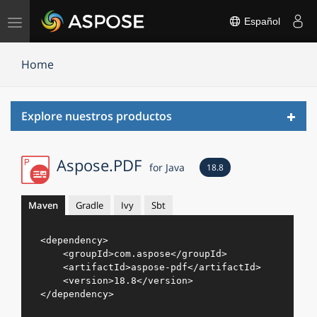
Alternar
Español
navegación
Home
Toggl
Explore nuestros productos
navig
Aspose.PDF
for Java
18.8
Maven
Gradle
Ivy
Sbt
<
dependency
>
<
groupId
>
com.aspose
</
groupId
>
<
artifactId
>
aspose-pdf
</
artifactId
>
<
version
>
18.8
</
version
>
</
dependency
>