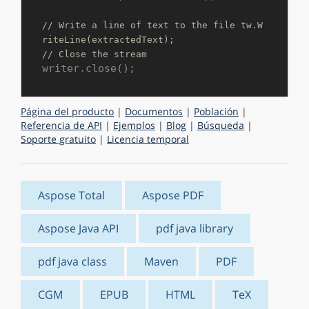
// Write a line of text to the file tw.W
riteLine(extractedText);
// Close the stream
Página del producto
|
Documentos
|
Población
|
Referencia de API
|
Ejemplos
|
Blog
|
Búsqueda
|
Soporte gratuito
|
Licencia temporal
Aspose Total
Aspose PDF
Aspose Java API
pdf java library
pdf java class
Maven
PDF
CGM
EPUB
HTML
TeX