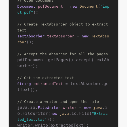
// Open document
(
Document
pdfDocument
=
new
Document
"inp
);

ut.pdf"
// Create TextAbsorber object to extract 
text
TextAbsorber
textAbsorber
=
new
TextAbso
();

rber
// Accept the absorber for all the pages
pdfDocument.getPages().accept(textAb
sorber);

// Get the extracted text
 textAbsorber.ge
String
extractedText
=
tText();

// Create a writer and open the file
java.io.
.i
FileWriter
writer
=
new
java
o.FileWriter(
.io.File(
new
java
"Extrac
));

ted_text.txt"
writer.write(extractedText);
