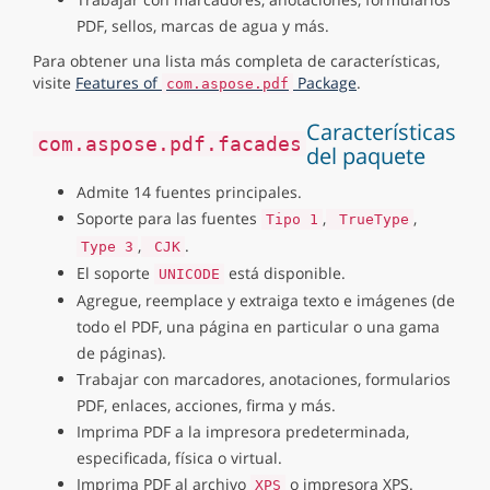
PDF, sellos, marcas de agua y más.
Para obtener una lista más completa de características,
visite
Features of
Package
.
com.aspose.pdf
Características
com.aspose.pdf.facades
del paquete
Admite 14 fuentes principales.
Soporte para las fuentes
,
,
Tipo 1
TrueType
,
.
Type 3
CJK
El soporte
está disponible.
UNICODE
Agregue, reemplace y extraiga texto e imágenes (de
todo el PDF, una página en particular o una gama
de páginas).
Trabajar con marcadores, anotaciones, formularios
PDF, enlaces, acciones, firma y más.
Imprima PDF a la impresora predeterminada,
especificada, física o virtual.
Imprima PDF al archivo
o impresora XPS.
XPS