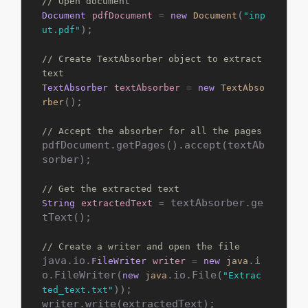
// Open document
(
Document
pdfDocument
=
new
Document
"inp
);

ut.pdf"
// Create TextAbsorber object to extract 
text
TextAbsorber
textAbsorber
=
new
TextAbso
();

rber
// Accept the absorber for all the pages
pdfDocument.getPages().accept(textAb
sorber);

// Get the extracted text
 textAbsorber.ge
String
extractedText
=
tText();

// Create a writer and open the file
java.io.
.i
FileWriter
writer
=
new
java
o.FileWriter(
.io.File(
new
java
"Extrac
));

ted_text.txt"
writer.write(extractedText);
