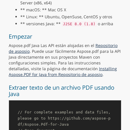
Server (x86, x64)
** macOS: ** Mac OS X
** Linux: ** Ubuntu, OpenSuse, CentOS y otros
** versiones Java: **
o arriba
J2SE 8.0 (1.8)
Empezar
Aspose.pdf Java Las API están alojadas en el
Repositorio
de asposio
. Puede usar fácilmente Aspose.pdf para la API
Java directamente en sus proyectos Maven con
configuraciones simples. Para las instrucciones
detalladas, visite la página de documentación
Installing
Aspose.PDF for Java from Repositorio de asposio
.
Extraer texto de un archivo PDF usando
Java
// For complete examples and data files, 
please go to https://github.com/aspose-p
df/Aspose.Pdf-for-Java