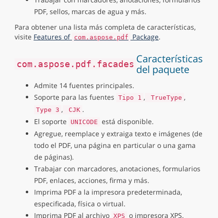
PDF, sellos, marcas de agua y más.
Para obtener una lista más completa de características,
visite
Features of
Package
.
com.aspose.pdf
Características
com.aspose.pdf.facades
del paquete
Admite 14 fuentes principales.
Soporte para las fuentes
,
,
Tipo 1
TrueType
,
.
Type 3
CJK
El soporte
está disponible.
UNICODE
Agregue, reemplace y extraiga texto e imágenes (de
todo el PDF, una página en particular o una gama
de páginas).
Trabajar con marcadores, anotaciones, formularios
PDF, enlaces, acciones, firma y más.
Imprima PDF a la impresora predeterminada,
especificada, física o virtual.
Imprima PDF al archivo
o impresora XPS.
XPS