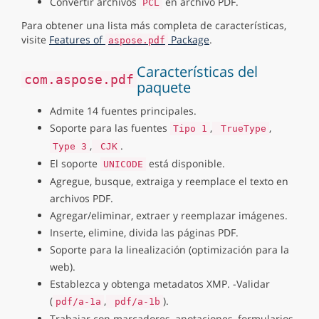
Convertir archivos
en archivo PDF.
PCL
Para obtener una lista más completa de características,
visite
Features of
Package
.
aspose.pdf
Características del
com.aspose.pdf
paquete
Admite 14 fuentes principales.
Soporte para las fuentes
,
,
Tipo 1
TrueType
,
.
Type 3
CJK
El soporte
está disponible.
UNICODE
Agregue, busque, extraiga y reemplace el texto en
archivos PDF.
Agregar/eliminar, extraer y reemplazar imágenes.
Inserte, elimine, divida las páginas PDF.
Soporte para la linealización (optimización para la
web).
Establezca y obtenga metadatos XMP. -Validar
(
,
).
pdf/a-1a
pdf/a-1b
Trabajar con marcadores, anotaciones, formularios