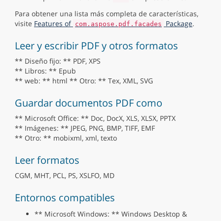
Para obtener una lista más completa de características,
visite
Features of
Package
.
com.aspose.pdf.facades
Leer y escribir PDF y otros formatos
** Diseño fijo: ** PDF, XPS
** Libros: ** Epub
** web: ** html ** Otro: ** Tex, XML, SVG
Guardar documentos PDF como
** Microsoft Office: ** Doc, DocX, XLS, XLSX, PPTX
** Imágenes: ** JPEG, PNG, BMP, TIFF, EMF
** Otro: ** mobixml, xml, texto
Leer formatos
CGM, MHT, PCL, PS, XSLFO, MD
Entornos compatibles
** Microsoft Windows: ** Windows Desktop &