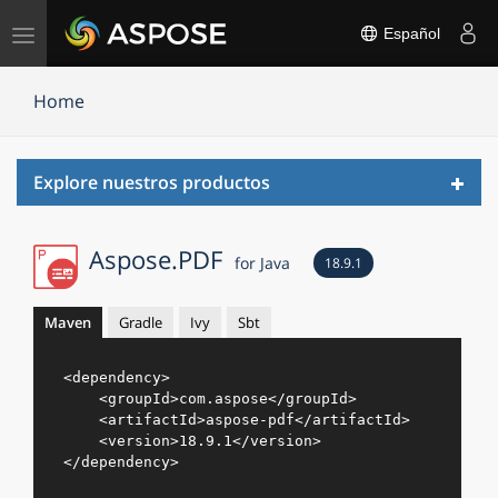
Alternar
Español
navegación
Home
Toggl
Explore nuestros productos
navig
Aspose.PDF
for Java
18.9.1
Maven
Gradle
Ivy
Sbt
<
dependency
>
<
groupId
>
com.aspose
</
groupId
>
<
artifactId
>
aspose-pdf
</
artifactId
>
<
version
>
18.9.1
</
version
>
</
dependency
>