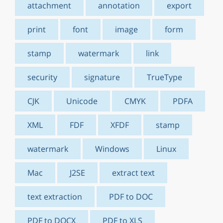
attachment
annotation
export
print
font
image
form
stamp
watermark
link
security
signature
TrueType
CJK
Unicode
CMYK
PDFA
XML
FDF
XFDF
stamp
watermark
Windows
Linux
Mac
J2SE
extract text
text extraction
PDF to DOC
PDF to DOCX
PDF to XLS