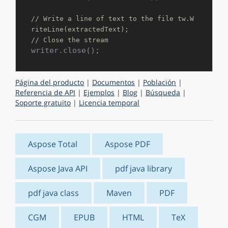
// Write a line of text to the file tw.W
riteLine(extractedText);
// Close the stream
Página del producto
|
Documentos
|
Población
|
Referencia de API
|
Ejemplos
|
Blog
|
Búsqueda
|
Soporte gratuito
|
Licencia temporal
Aspose Total
Aspose PDF
Aspose Java API
pdf java library
pdf java class
Maven
PDF
CGM
EPUB
HTML
TeX