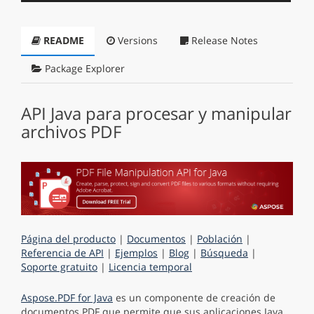
README
Versions
Release Notes
Package Explorer
API Java para procesar y manipular
archivos PDF
Página del producto
|
Documentos
|
Población
|
Referencia de API
|
Ejemplos
|
Blog
|
Búsqueda
|
Soporte gratuito
|
Licencia temporal
Aspose.PDF for Java
es un componente de creación de
documentos PDF que permite que sus aplicaciones Java