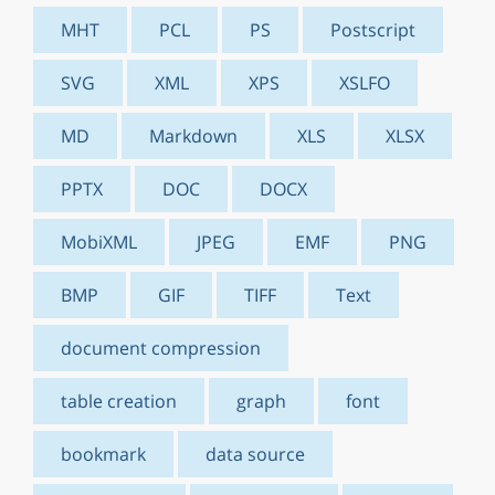
MHT
PCL
PS
Postscript
SVG
XML
XPS
XSLFO
MD
Markdown
XLS
XLSX
PPTX
DOC
DOCX
MobiXML
JPEG
EMF
PNG
BMP
GIF
TIFF
Text
document compression
table creation
graph
font
bookmark
data source