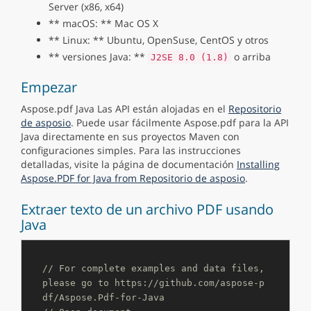
Server (x86, x64)
** macOS: ** Mac OS X
** Linux: ** Ubuntu, OpenSuse, CentOS y otros
** versiones Java: **
o arriba
J2SE 8.0 (1.8)
Empezar
Aspose.pdf Java Las API están alojadas en el
Repositorio
de asposio
. Puede usar fácilmente Aspose.pdf para la API
Java directamente en sus proyectos Maven con
configuraciones simples. Para las instrucciones
detalladas, visite la página de documentación
Installing
Aspose.PDF for Java from Repositorio de asposio
.
Extraer texto de un archivo PDF usando
Java
// For complete examples and data files, 
please go to https://github.com/aspose-p
df/Aspose.Pdf-for-Java