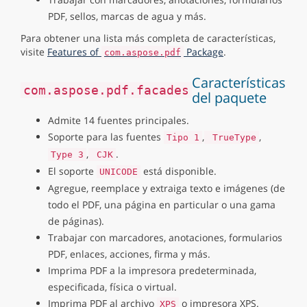
PDF, sellos, marcas de agua y más.
Para obtener una lista más completa de características,
visite
Features of
Package
.
com.aspose.pdf
Características
com.aspose.pdf.facades
del paquete
Admite 14 fuentes principales.
Soporte para las fuentes
,
,
Tipo 1
TrueType
,
.
Type 3
CJK
El soporte
está disponible.
UNICODE
Agregue, reemplace y extraiga texto e imágenes (de
todo el PDF, una página en particular o una gama
de páginas).
Trabajar con marcadores, anotaciones, formularios
PDF, enlaces, acciones, firma y más.
Imprima PDF a la impresora predeterminada,
especificada, física o virtual.
Imprima PDF al archivo
o impresora XPS.
XPS