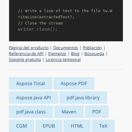
// Write a line of text to the file tw.W
riteLine(extractedText);
// Close the stream
Página del producto
|
Documentos
|
Población
|
Referencia de API
|
Ejemplos
|
Blog
|
Búsqueda
|
Soporte gratuito
|
Licencia temporal
Aspose Total
Aspose PDF
Aspose Java API
pdf java library
pdf java class
Maven
PDF
CGM
EPUB
HTML
TeX