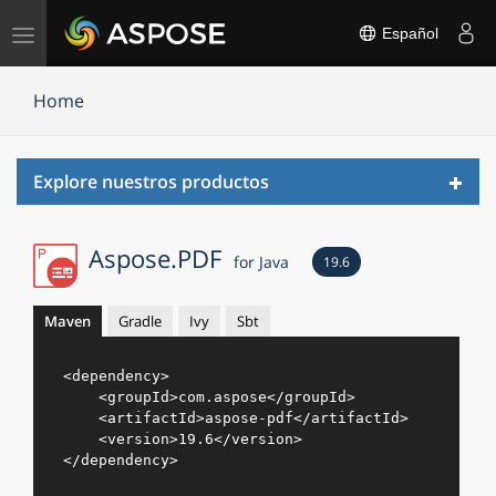
Alternar
Español
navegación
Home
Toggl
Explore nuestros productos
navig
Aspose.PDF
for Java
19.6
Maven
Gradle
Ivy
Sbt
<
dependency
>
<
groupId
>
com.aspose
</
groupId
>
<
artifactId
>
aspose-pdf
</
artifactId
>
<
version
>
19.6
</
version
>
</
dependency
>