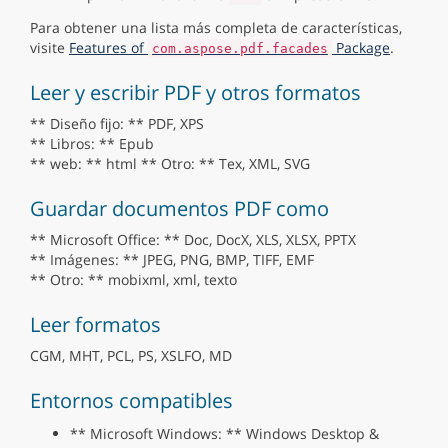
Para obtener una lista más completa de características,
visite
Features of
Package
.
com.aspose.pdf.facades
Leer y escribir PDF y otros formatos
** Diseño fijo: ** PDF, XPS
** Libros: ** Epub
** web: ** html ** Otro: ** Tex, XML, SVG
Guardar documentos PDF como
** Microsoft Office: ** Doc, DocX, XLS, XLSX, PPTX
** Imágenes: ** JPEG, PNG, BMP, TIFF, EMF
** Otro: ** mobixml, xml, texto
Leer formatos
CGM, MHT, PCL, PS, XSLFO, MD
Entornos compatibles
** Microsoft Windows: ** Windows Desktop &