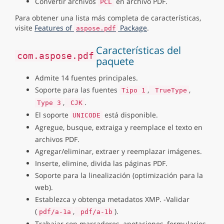
Convertir archivos
en archivo PDF.
PCL
Para obtener una lista más completa de características,
visite
Features of
Package
.
aspose.pdf
Características del
com.aspose.pdf
paquete
Admite 14 fuentes principales.
Soporte para las fuentes
,
,
Tipo 1
TrueType
,
.
Type 3
CJK
El soporte
está disponible.
UNICODE
Agregue, busque, extraiga y reemplace el texto en
archivos PDF.
Agregar/eliminar, extraer y reemplazar imágenes.
Inserte, elimine, divida las páginas PDF.
Soporte para la linealización (optimización para la
web).
Establezca y obtenga metadatos XMP. -Validar
(
,
).
pdf/a-1a
pdf/a-1b
Trabajar con marcadores, anotaciones, formularios