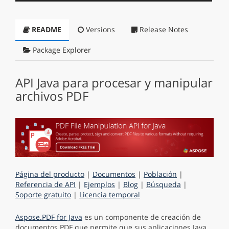
README
Versions
Release Notes
Package Explorer
API Java para procesar y manipular
archivos PDF
Página del producto
|
Documentos
|
Población
|
Referencia de API
|
Ejemplos
|
Blog
|
Búsqueda
|
Soporte gratuito
|
Licencia temporal
Aspose.PDF for Java
es un componente de creación de
documentos PDF que permite que sus aplicaciones Java