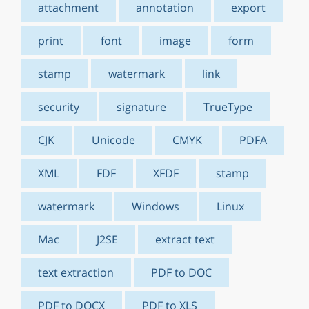
attachment
annotation
export
print
font
image
form
stamp
watermark
link
security
signature
TrueType
CJK
Unicode
CMYK
PDFA
XML
FDF
XFDF
stamp
watermark
Windows
Linux
Mac
J2SE
extract text
text extraction
PDF to DOC
PDF to DOCX
PDF to XLS