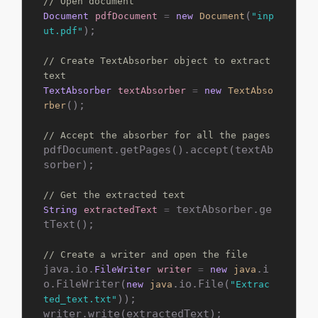
// Open document
(
Document
pdfDocument
=
new
Document
"inp
);

ut.pdf"
// Create TextAbsorber object to extract 
text
TextAbsorber
textAbsorber
=
new
TextAbso
();

rber
// Accept the absorber for all the pages
pdfDocument.getPages().accept(textAb
sorber);

// Get the extracted text
 textAbsorber.ge
String
extractedText
=
tText();

// Create a writer and open the file
java.io.
.i
FileWriter
writer
=
new
java
o.FileWriter(
.io.File(
new
java
"Extrac
));

ted_text.txt"
writer.write(extractedText);
