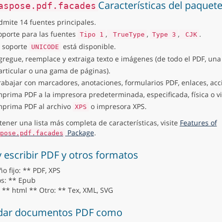
Características del paquet
aspose.pdf.facades
dmite 14 fuentes principales.
oporte para las fuentes
,
,
,
.
Tipo 1
TrueType
Type 3
CJK
l soporte
está disponible.
UNICODE
gregue, reemplace y extraiga texto e imágenes (de todo el PDF, una
articular o una gama de páginas).
rabajar con marcadores, anotaciones, formularios PDF, enlaces, acc
mprima PDF a la impresora predeterminada, especificada, física o vi
mprima PDF al archivo
o impresora XPS.
XPS
tener una lista más completa de características, visite
Features of
Package
.
pose.pdf.facades
y escribir PDF y otros formatos
o fijo: ** PDF, XPS
os: ** Epub
 ** html ** Otro: ** Tex, XML, SVG
dar documentos PDF como