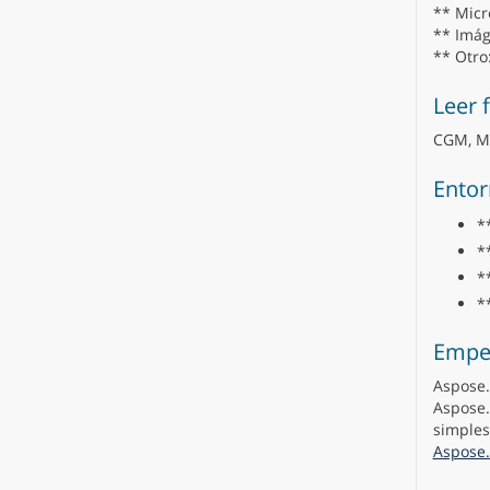
** Micro
** Imág
** Otro
Leer 
CGM, MH
Entor
*
*
*
*
Empe
Aspose.
Aspose.
simples
Aspose.