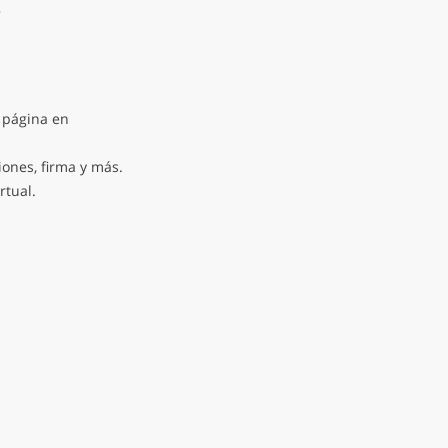
e
 página en
iones, firma y más.
rtual.