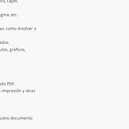
ra, cajón,
ina, etc.
as, como disolver o
dos.
los, gráficos,
ado PDF.
a impresión y otras
uevo documento