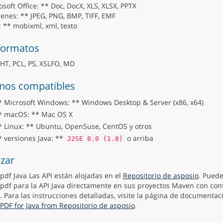
soft Office: ** Doc, DocX, XLS, XLSX, PPTX
enes: ** JPEG, PNG, BMP, TIFF, EMF
: ** mobixml, xml, texto
formatos
T, PCL, PS, XSLFO, MD
nos compatibles
* Microsoft Windows: ** Windows Desktop & Server (x86, x64)
* macOS: ** Mac OS X
* Linux: ** Ubuntu, OpenSuse, CentOS y otros
* versiones Java: **
o arriba
J2SE 8.0 (1.8)
zar
pdf Java Las API están alojadas en el
Repositorio de asposio
. Puede
pdf para la API Java directamente en sus proyectos Maven con con
. Para las instrucciones detalladas, visite la página de documenta
PDF for Java from Repositorio de asposio
.