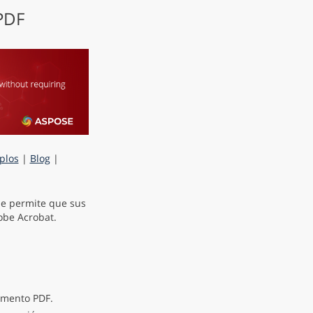
 PDF
plos
|
Blog
|
e permite que sus
obe Acrobat.
umento PDF.