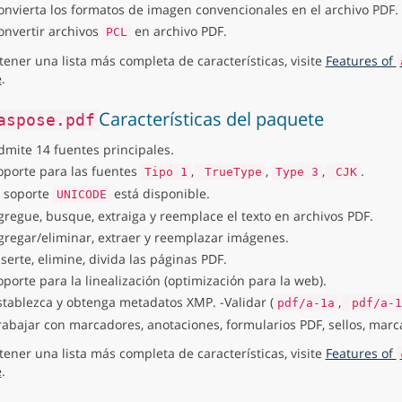
onvierta los formatos de imagen convencionales en el archivo PDF.
onvertir archivos
en archivo PDF.
PCL
tener una lista más completa de características, visite
Features of
e
.
Características del paquete
aspose.pdf
dmite 14 fuentes principales.
oporte para las fuentes
,
,
,
.
Tipo 1
TrueType
Type 3
CJK
l soporte
está disponible.
UNICODE
gregue, busque, extraiga y reemplace el texto en archivos PDF.
gregar/eliminar, extraer y reemplazar imágenes.
nserte, elimine, divida las páginas PDF.
oporte para la linealización (optimización para la web).
stablezca y obtenga metadatos XMP. -Validar (
,
pdf/a-1a
pdf/a-1
rabajar con marcadores, anotaciones, formularios PDF, sellos, marc
tener una lista más completa de características, visite
Features of
e
.