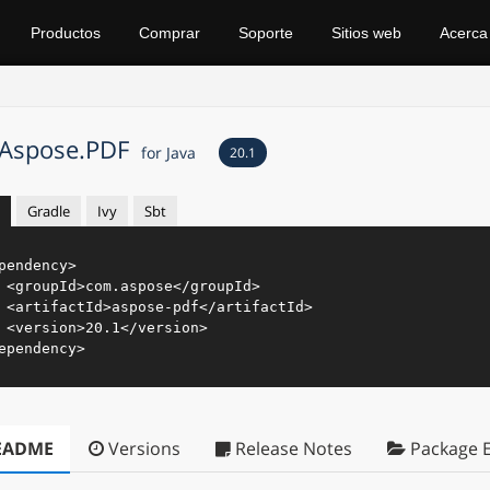
Productos
Comprar
Soporte
Sitios web
Acerca
Aspose.PDF
for Java
20.1
Gradle
Ivy
Sbt
pendency
>
<
groupId
>
com.aspose
</
groupId
>
<
artifactId
>
aspose-pdf
</
artifactId
>
<
version
>
20.1
</
version
>
ependency
>
EADME
Versions
Release Notes
Package E