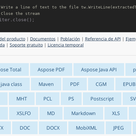
 Write a line of text to the file tw.WriteLine(extracted
 Close the stream
del producto
|
Documentos
|
Población
|
Referencia de API
|
Ejem
da
|
Soporte gratuito
|
Licencia temporal
ose Total
Aspose PDF
Aspose Java API
p
 java class
Maven
PDF
CGM
EPUB
MHT
PCL
PS
Postscript
S
S
XSLFO
MD
Markdown
XLS
TX
DOC
DOCX
MobiXML
JPEG