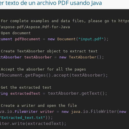
er texto de un archivo PDF usando Java
 For complete examples and data files, please go to http
/aspose-pdf/Aspose.Pdf-for-Java
 Open document
(
);

cument
pdfDocument
=
new
Document
"input.pdf"
 Create TextAbsorber object to extract text
();

xtAbsorber
textAbsorber
=
new
TextAbsorber
 Accept the absorber for all the pages
fDocument.getPages().accept(textAbsorber);

 Get the extracted text
 textAbsorber.getText();

ring
extractedText
=
 Create a writer and open the file
va.io.
.io.FileWriter(
FileWriter
writer
=
new
java
new
));

"Extracted_text.txt"
iter.write(extractedText);
