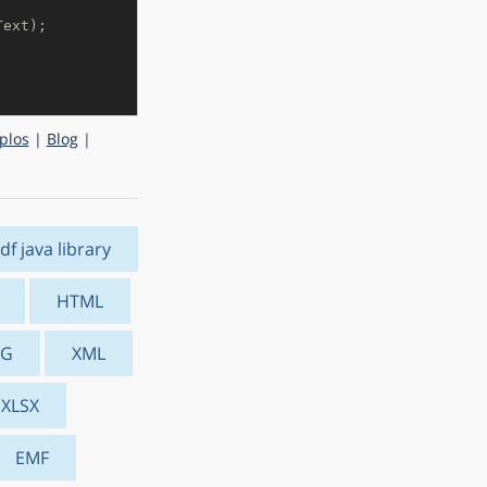
Text);
plos
|
Blog
|
df java library
HTML
VG
XML
XLSX
EMF