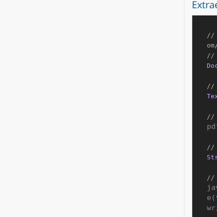
Extra
//
om
//
Do
//
Te
//
pd
//
St
//
ja
e(
wr