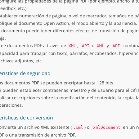
onfigure las propiedades de la página PDF (por ejemplo, ancho, altu
leedbox, etc.).
stablecer numeración de página, nivel de marcador, tamaños de pág
plique el documento Open Action, el modo abierto y la apariencia.
l documento puede tener diferentes efectos de transición de págin
ja.
ree documentos PDF a través de
,
o
y
combina
XML
API
XML
API
apacidad para trabajar con texto, párrafos, encabezados, hipervíncu
rchivos adjuntos, etc.
erísticas de seguridad
os documentos PDF se pueden encriptar hasta 128 bits.
e pueden establecer contraseñas maestro y de usuario para el cifr
plicar rescripciones sobre la modificación del contenido, la copia, l
peraciones.
erísticas de conversión
onvierta un archivo XML existente (
) o
en un n
.xml
xmlDocument
DF o una transmisión de archivo PDF.