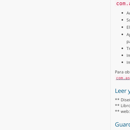
com.
A
S
E
A
p
T
I
I
Para ob
com.as
Leer 
** Diseñ
** Libr
** web:
Guar