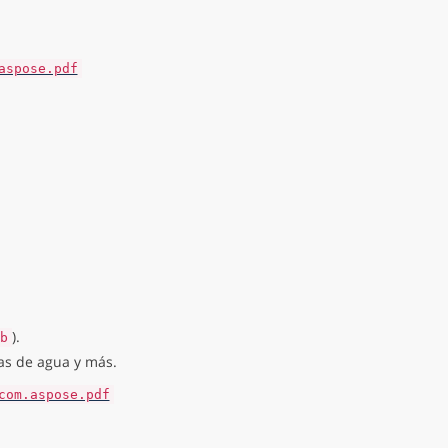
aspose.pdf
).
b
as de agua y más.
com.aspose.pdf