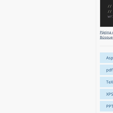
//
//
Página 
Búsque
Asp
pdf
TeX
XP
PP