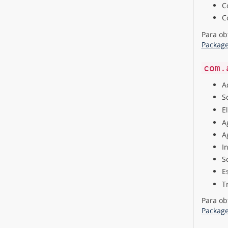
C
C
Para ob
Packag
com.
A
S
E
A
A
I
S
E
T
Para ob
Packag