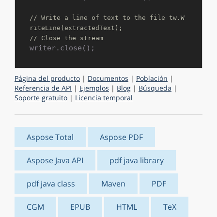
// Write a line of text to the file tw.W
riteLine(extractedText);
// Close the stream
Página del producto
|
Documentos
|
Población
|
Referencia de API
|
Ejemplos
|
Blog
|
Búsqueda
|
Soporte gratuito
|
Licencia temporal
Aspose Total
Aspose PDF
Aspose Java API
pdf java library
pdf java class
Maven
PDF
CGM
EPUB
HTML
TeX