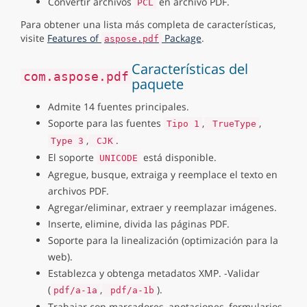
Convertir archivos
en archivo PDF.
PCL
Para obtener una lista más completa de características,
visite
Features of
Package
.
aspose.pdf
Características del
com.aspose.pdf
paquete
Admite 14 fuentes principales.
Soporte para las fuentes
,
,
Tipo 1
TrueType
,
.
Type 3
CJK
El soporte
está disponible.
UNICODE
Agregue, busque, extraiga y reemplace el texto en
archivos PDF.
Agregar/eliminar, extraer y reemplazar imágenes.
Inserte, elimine, divida las páginas PDF.
Soporte para la linealización (optimización para la
web).
Establezca y obtenga metadatos XMP. -Validar
(
,
).
pdf/a-1a
pdf/a-1b
Trabajar con marcadores, anotaciones, formularios