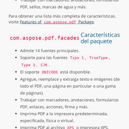
PDF, sellos, marcas de agua y más.
Para obtener una lista más completa de características,
visite
Features of
Package
.
com.aspose.pdf
Características
com.aspose.pdf.facades
del paquete
Admite 14 fuentes principales.
Soporte para las fuentes
,
,
Tipo 1
TrueType
,
.
Type 3
CJK
El soporte
está disponible.
UNICODE
Agregue, reemplace y extraiga texto e imágenes (de
todo el PDF, una página en particular o una gama
de páginas).
Trabajar con marcadores, anotaciones, formularios
PDF, enlaces, acciones, firma y más.
Imprima PDF a la impresora predeterminada,
especificada, física o virtual.
Imprima PDF al archivo
o impresora XPS.
XPS