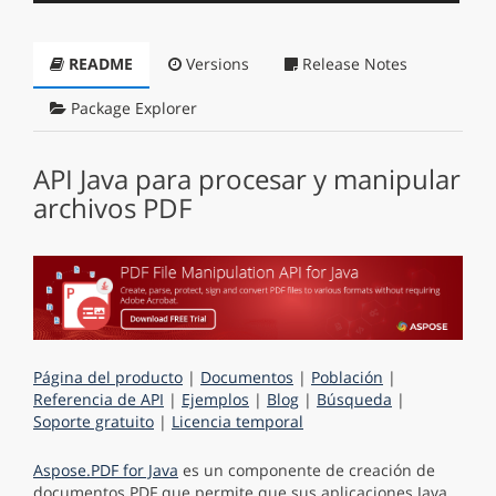
README
Versions
Release Notes
Package Explorer
API Java para procesar y manipular
archivos PDF
Página del producto
|
Documentos
|
Población
|
Referencia de API
|
Ejemplos
|
Blog
|
Búsqueda
|
Soporte gratuito
|
Licencia temporal
Aspose.PDF for Java
es un componente de creación de
documentos PDF que permite que sus aplicaciones Java