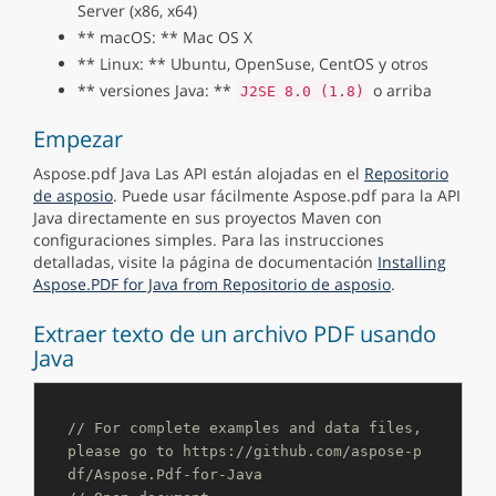
Server (x86, x64)
** macOS: ** Mac OS X
** Linux: ** Ubuntu, OpenSuse, CentOS y otros
** versiones Java: **
o arriba
J2SE 8.0 (1.8)
Empezar
Aspose.pdf Java Las API están alojadas en el
Repositorio
de asposio
. Puede usar fácilmente Aspose.pdf para la API
Java directamente en sus proyectos Maven con
configuraciones simples. Para las instrucciones
detalladas, visite la página de documentación
Installing
Aspose.PDF for Java from Repositorio de asposio
.
Extraer texto de un archivo PDF usando
Java
// For complete examples and data files, 
please go to https://github.com/aspose-p
df/Aspose.Pdf-for-Java