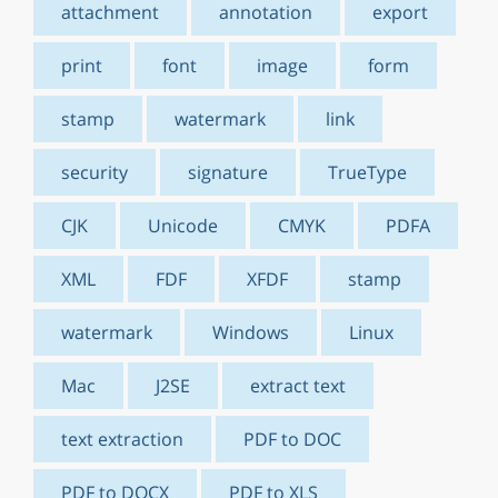
attachment
annotation
export
print
font
image
form
stamp
watermark
link
security
signature
TrueType
CJK
Unicode
CMYK
PDFA
XML
FDF
XFDF
stamp
watermark
Windows
Linux
Mac
J2SE
extract text
text extraction
PDF to DOC
PDF to DOCX
PDF to XLS