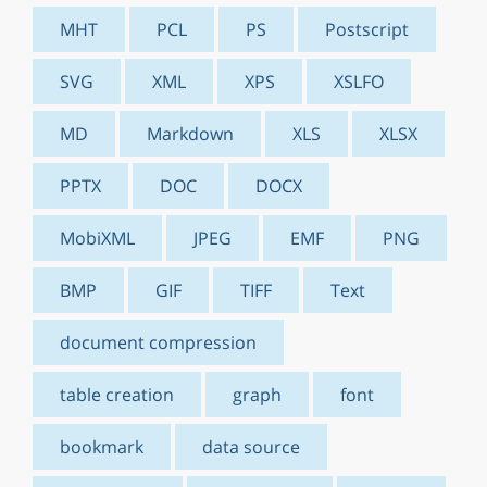
MHT
PCL
PS
Postscript
SVG
XML
XPS
XSLFO
MD
Markdown
XLS
XLSX
PPTX
DOC
DOCX
MobiXML
JPEG
EMF
PNG
BMP
GIF
TIFF
Text
document compression
table creation
graph
font
bookmark
data source