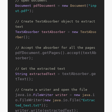
// Open document
(
Document
pdfDocument
=
new
Document
"inp
);

ut.pdf"
// Create TextAbsorber object to extract 
text
TextAbsorber
textAbsorber
=
new
TextAbso
();

rber
// Accept the absorber for all the pages
pdfDocument.getPages().accept(textAb
sorber);

// Get the extracted text
 textAbsorber.ge
String
extractedText
=
tText();

// Create a writer and open the file
java.io.
.i
FileWriter
writer
=
new
java
o.FileWriter(
.io.File(
new
java
"Extrac
));

ted_text.txt"
writer.write(extractedText);
