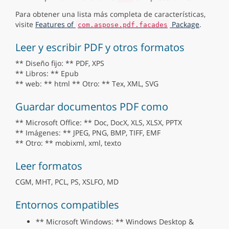
Para obtener una lista más completa de características,
visite
Features of
Package
.
com.aspose.pdf.facades
Leer y escribir PDF y otros formatos
** Diseño fijo: ** PDF, XPS
** Libros: ** Epub
** web: ** html ** Otro: ** Tex, XML, SVG
Guardar documentos PDF como
** Microsoft Office: ** Doc, DocX, XLS, XLSX, PPTX
** Imágenes: ** JPEG, PNG, BMP, TIFF, EMF
** Otro: ** mobixml, xml, texto
Leer formatos
CGM, MHT, PCL, PS, XSLFO, MD
Entornos compatibles
** Microsoft Windows: ** Windows Desktop &