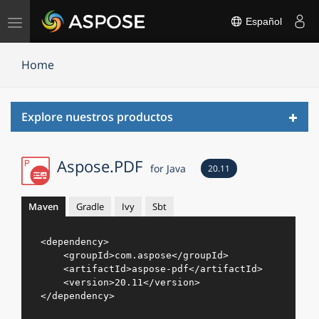
Alternar
Español
navegación
Home
Toggl
Explore nuestros productos
navig
Aspose.PDF
for Java
20.11
Maven
Gradle
Ivy
Sbt
<
dependency
>
<
groupId
>
com.aspose
</
groupId
>
<
artifactId
>
aspose-pdf
</
artifactId
>
<
version
>
20.11
</
version
>
</
dependency
>