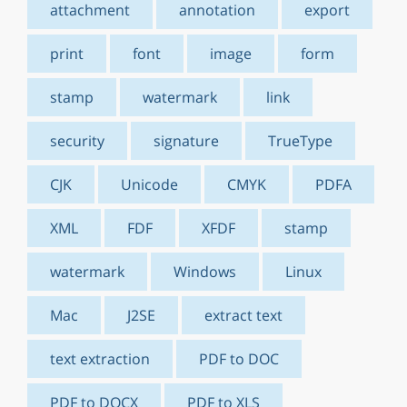
attachment
annotation
export
print
font
image
form
stamp
watermark
link
security
signature
TrueType
CJK
Unicode
CMYK
PDFA
XML
FDF
XFDF
stamp
watermark
Windows
Linux
Mac
J2SE
extract text
text extraction
PDF to DOC
PDF to DOCX
PDF to XLS