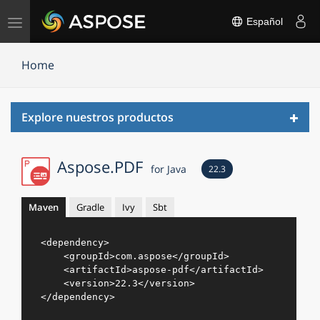
Alternar
Español
navegación
Home
Toggl
Explore nuestros productos
navig
Aspose.PDF
for Java
22.3
Maven
Gradle
Ivy
Sbt
<
dependency
>
<
groupId
>
com.aspose
</
groupId
>
<
artifactId
>
aspose-pdf
</
artifactId
>
<
version
>
22.3
</
version
>
</
dependency
>