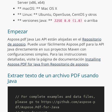
Server (x86, x64)
** macOS: ** Mac OS X
** Linux: ** Ubuntu, OpenSuse, CentOS y otros
** versiones Java: **
o arriba
J2SE 8.0 (1.8)
Empezar
Aspose.pdf Java Las API están alojadas en el
Repositorio
de asposio
. Puede usar fácilmente Aspose.pdf para la API
Java directamente en sus proyectos Maven con
configuraciones simples. Para las instrucciones
detalladas, visite la página de documentación
Installing
Aspose.PDF for Java from Repositorio de asposio
.
Extraer texto de un archivo PDF usando
Java
// For complete examples and data files, 
please go to https://github.com/aspose-p
df/Aspose.Pdf-for-Java