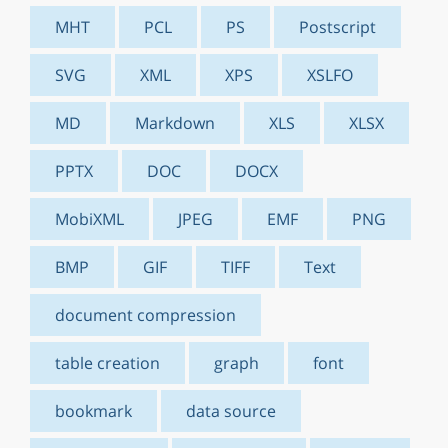
MHT
PCL
PS
Postscript
SVG
XML
XPS
XSLFO
MD
Markdown
XLS
XLSX
PPTX
DOC
DOCX
MobiXML
JPEG
EMF
PNG
BMP
GIF
TIFF
Text
document compression
table creation
graph
font
bookmark
data source