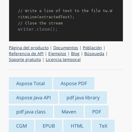
// Write a line of text to the file tw.W
riteLine(extractedText);
// Close the stream
Página del producto
|
Documentos
|
Población
|
Referencia de API
|
Ejemplos
|
Blog
|
Búsqueda
|
Soporte gratuito
|
Licencia temporal
Aspose Total
Aspose PDF
Aspose Java API
pdf java library
pdf java class
Maven
PDF
CGM
EPUB
HTML
TeX