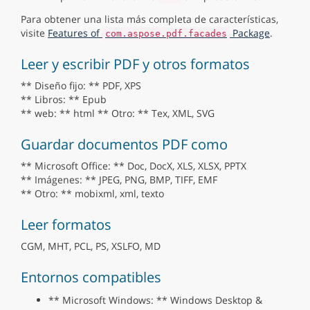
Para obtener una lista más completa de características,
visite
Features of
Package
.
com.aspose.pdf.facades
Leer y escribir PDF y otros formatos
** Diseño fijo: ** PDF, XPS
** Libros: ** Epub
** web: ** html ** Otro: ** Tex, XML, SVG
Guardar documentos PDF como
** Microsoft Office: ** Doc, DocX, XLS, XLSX, PPTX
** Imágenes: ** JPEG, PNG, BMP, TIFF, EMF
** Otro: ** mobixml, xml, texto
Leer formatos
CGM, MHT, PCL, PS, XSLFO, MD
Entornos compatibles
** Microsoft Windows: ** Windows Desktop &