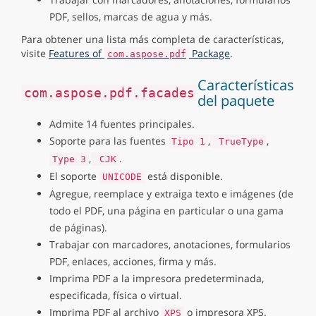
PDF, sellos, marcas de agua y más.
Para obtener una lista más completa de características,
visite
Features of
Package
.
com.aspose.pdf
Características
com.aspose.pdf.facades
del paquete
Admite 14 fuentes principales.
Soporte para las fuentes
,
,
Tipo 1
TrueType
,
.
Type 3
CJK
El soporte
está disponible.
UNICODE
Agregue, reemplace y extraiga texto e imágenes (de
todo el PDF, una página en particular o una gama
de páginas).
Trabajar con marcadores, anotaciones, formularios
PDF, enlaces, acciones, firma y más.
Imprima PDF a la impresora predeterminada,
especificada, física o virtual.
Imprima PDF al archivo
o impresora XPS.
XPS