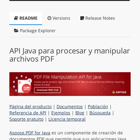
README
Versions
Release Notes
Package Explorer
API Java para procesar y manipular
archivos PDF
Página del producto
|
Documentos
|
Población
|
Referencia de API
|
Ejemplos
|
Blog
|
Búsqueda
|
Soporte gratuito
|
Licencia temporal
Aspose.PDF for Java
es un componente de creación de
documentos PDF que permite que sus aplicaciones Java