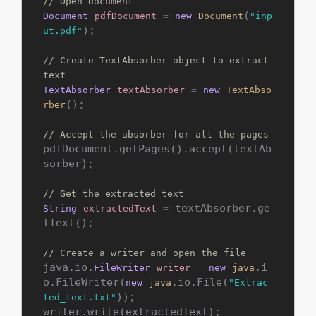
// Open document
(
Document
pdfDocument
=
new
Document
"inp
);

ut.pdf"
// Create TextAbsorber object to extract 
text
TextAbsorber
textAbsorber
=
new
TextAbso
();

rber
// Accept the absorber for all the pages
pdfDocument.getPages().accept(textAb
sorber);

// Get the extracted text
 textAbsorber.ge
String
extractedText
=
tText();

// Create a writer and open the file
java.io.
.i
FileWriter
writer
=
new
java
o.FileWriter(
.io.File(
new
java
"Extrac
));

ted_text.txt"
writer.write(extractedText);
