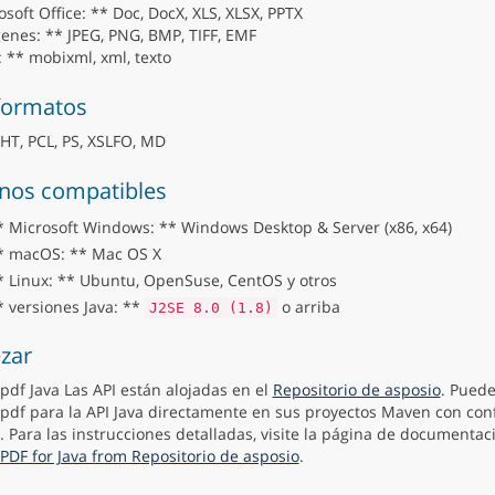
soft Office: ** Doc, DocX, XLS, XLSX, PPTX
enes: ** JPEG, PNG, BMP, TIFF, EMF
: ** mobixml, xml, texto
formatos
T, PCL, PS, XSLFO, MD
nos compatibles
* Microsoft Windows: ** Windows Desktop & Server (x86, x64)
* macOS: ** Mac OS X
* Linux: ** Ubuntu, OpenSuse, CentOS y otros
* versiones Java: **
o arriba
J2SE 8.0 (1.8)
zar
pdf Java Las API están alojadas en el
Repositorio de asposio
. Puede
pdf para la API Java directamente en sus proyectos Maven con con
. Para las instrucciones detalladas, visite la página de documenta
PDF for Java from Repositorio de asposio
.