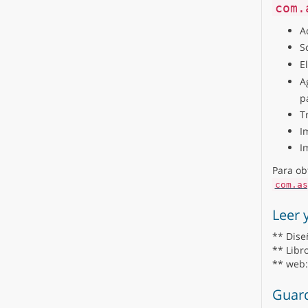
com.
A
S
E
A
p
T
I
I
Para ob
com.as
Leer 
** Diseñ
** Libr
** web:
Guar