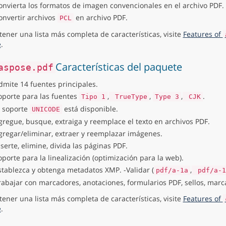
onvierta los formatos de imagen convencionales en el archivo PDF.
onvertir archivos
en archivo PDF.
PCL
tener una lista más completa de características, visite
Features of
e
.
Características del paquete
aspose.pdf
dmite 14 fuentes principales.
oporte para las fuentes
,
,
,
.
Tipo 1
TrueType
Type 3
CJK
l soporte
está disponible.
UNICODE
gregue, busque, extraiga y reemplace el texto en archivos PDF.
gregar/eliminar, extraer y reemplazar imágenes.
nserte, elimine, divida las páginas PDF.
oporte para la linealización (optimización para la web).
stablezca y obtenga metadatos XMP. -Validar (
,
pdf/a-1a
pdf/a-1
rabajar con marcadores, anotaciones, formularios PDF, sellos, marc
tener una lista más completa de características, visite
Features of
e
.