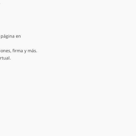
e
 página en
iones, firma y más.
rtual.