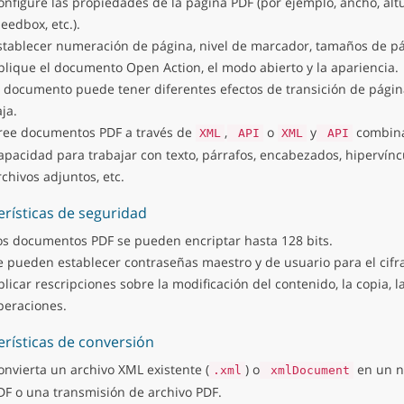
onfigure las propiedades de la página PDF (por ejemplo, ancho, altu
leedbox, etc.).
stablecer numeración de página, nivel de marcador, tamaños de pág
plique el documento Open Action, el modo abierto y la apariencia.
l documento puede tener diferentes efectos de transición de págin
ja.
ree documentos PDF a través de
,
o
y
combina
XML
API
XML
API
apacidad para trabajar con texto, párrafos, encabezados, hipervíncu
rchivos adjuntos, etc.
erísticas de seguridad
os documentos PDF se pueden encriptar hasta 128 bits.
e pueden establecer contraseñas maestro y de usuario para el cifr
plicar rescripciones sobre la modificación del contenido, la copia, l
peraciones.
erísticas de conversión
onvierta un archivo XML existente (
) o
en un n
.xml
xmlDocument
DF o una transmisión de archivo PDF.