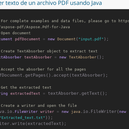
er texto de un archivo PDF usando Java
 For complete examples and data files, please go to http
/aspose-pdf/Aspose.Pdf-for-Java
 Open document
(
);

cument
pdfDocument
=
new
Document
"input.pdf"
 Create TextAbsorber object to extract text
();

xtAbsorber
textAbsorber
=
new
TextAbsorber
 Accept the absorber for all the pages
fDocument.getPages().accept(textAbsorber);

 Get the extracted text
 textAbsorber.getText();

ring
extractedText
=
 Create a writer and open the file
va.io.
.io.FileWriter(
FileWriter
writer
=
new
java
new
));

"Extracted_text.txt"
iter.write(extractedText);
