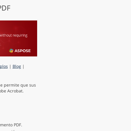
 PDF
plos
|
Blog
|
e permite que sus
obe Acrobat.
umento PDF.