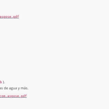
aspose.pdf
).
b
as de agua y más.
com.aspose.pdf