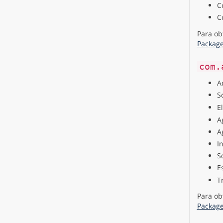
C
C
Para ob
Packag
com.
A
S
E
A
A
I
S
E
T
Para ob
Packag