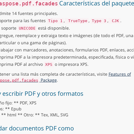
Características del paquet
aspose.pdf.facades
dmite 14 fuentes principales.
oporte para las fuentes
,
,
,
.
Tipo 1
TrueType
Type 3
CJK
l soporte
está disponible.
UNICODE
gregue, reemplace y extraiga texto e imágenes (de todo el PDF, una
articular o una gama de páginas).
rabajar con marcadores, anotaciones, formularios PDF, enlaces, acc
mprima PDF a la impresora predeterminada, especificada, física o vi
mprima PDF al archivo
o impresora XPS.
XPS
tener una lista más completa de características, visite
Features of
Package
.
pose.pdf.facades
y escribir PDF y otros formatos
o fijo: ** PDF, XPS
os: ** Epub
 ** html ** Otro: ** Tex, XML, SVG
dar documentos PDF como