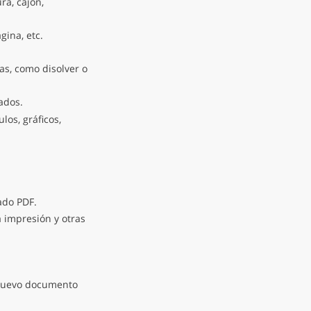
ra, cajón,
ina, etc.
as, como disolver o
dos.
los, gráficos,
ado PDF.
a impresión y otras
uevo documento