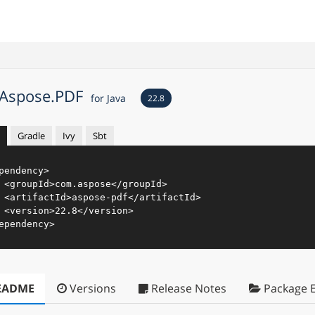
Aspose.PDF
for Java
22.8
Gradle
Ivy
Sbt
pendency
>
<
groupId
>
com.aspose
</
groupId
>
<
artifactId
>
aspose-pdf
</
artifactId
>
<
version
>
22.8
</
version
>
ependency
>
EADME
Versions
Release Notes
Package E