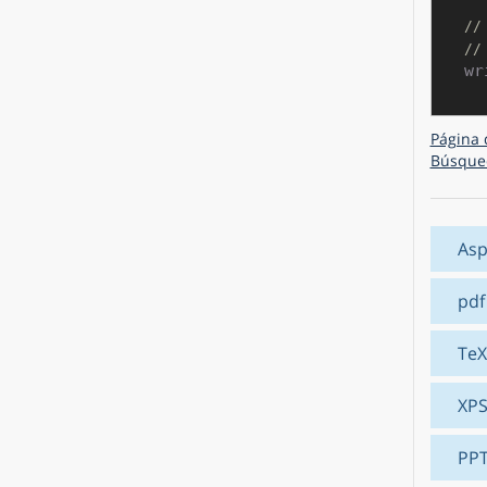
//
//
Página 
Búsque
Asp
pdf
TeX
XP
PP