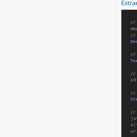
Extra
//
om
//
Do
//
Te
//
pd
//
St
//
ja
e(
wr