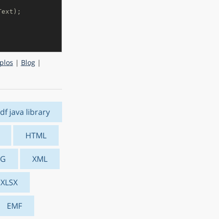
Text);
plos
|
Blog
|
df java library
HTML
VG
XML
XLSX
EMF