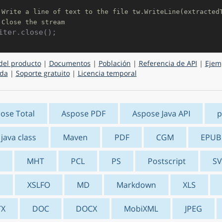
 Write a line of text to the file tw.WriteLine(extracted
 Close the stream
del producto
|
Documentos
|
Población
|
Referencia de API
|
Ejem
da
|
Soporte gratuito
|
Licencia temporal
ose Total
Aspose PDF
Aspose Java API
p
 java class
Maven
PDF
CGM
EPUB
MHT
PCL
PS
Postscript
S
S
XSLFO
MD
Markdown
XLS
TX
DOC
DOCX
MobiXML
JPEG