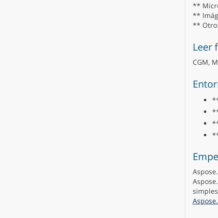
** Micro
** Imág
** Otro
Leer 
CGM, MH
Entor
*
*
*
*
Empe
Aspose.
Aspose.
simples
Aspose.