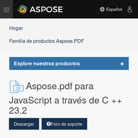
Alternar
Español
navegación
Hogar
Familia de productos Aspose.PDF
Toggle
Explore nuestros productos
navigat
Aspose.pdf para
JavaScript a través de C ++
23.2
Descargar
Foro de soporte