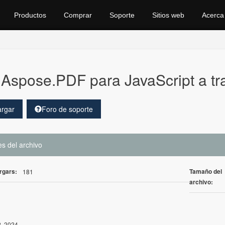
Productos
Comprar
Soporte
Sitios web
Acerca
Aspose.PDF para JavaScript a tr
rgar
Foro de soporte
es del archivo
rgars:
Tamaño del
181
archivo:
, 2024