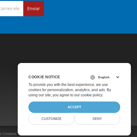
Enviar
COOKIE NOTICE
Precios
To provide you with the best experience, we use
cookies for personalization, analytics, and ads. By
Soporte De Pago
using our site, you agree to
our cookie policy
.
Acerca De
ACCEPT
CUSTOMIZE
DENY
o
Contacto