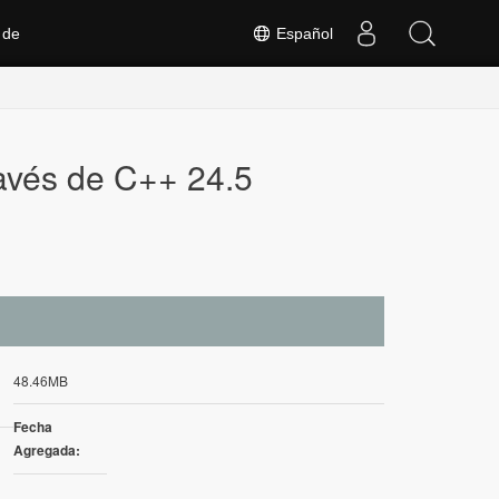
 de
Español
avés de C++ 24.5
48.46MB
Fecha
Agregada: