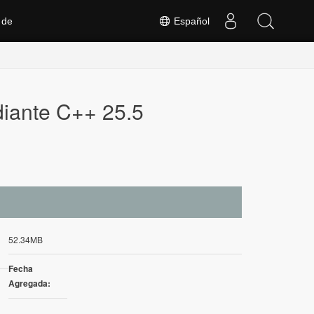
 de
Español
iante C++ 25.5
52.34MB
Fecha
Agregada: