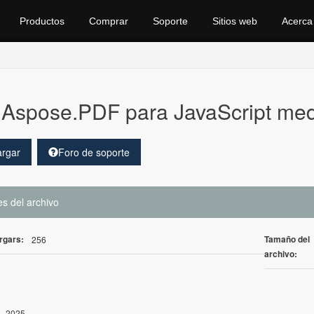
Productos
Comprar
Soporte
Sitios web
Acerca
Aspose.PDF para JavaScript med
rgar
Foro de soporte
es del archivo
rgars:
Tamaño del
256
archivo:
, 2025