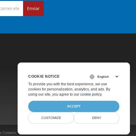
Enviar
COOKIE NOTICE
Precios
To provide you with the best experience, we use
cookies for personalization, analytics, and ads. By
Soporte De Pago
using our site, you agree to
our cookie policy
.
Acerca De
ACCEPT
CUSTOMIZE
DENY
o
Contacto