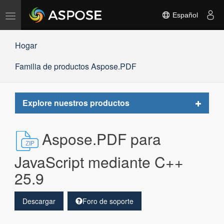
Alternar
Español
navegación
Hogar
Familia de productos Aspose.PDF
Toggle
Explore nuestros productos
navigat
Aspose.PDF para
JavaScript mediante C++
25.9
Descargar
Foro de soporte