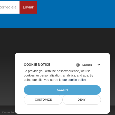
Enviar
COOKIE NOTICE
Precios
To provide you with the best experience, we use
cookies for personalization, analytics, and ads. By
Soporte De Pago
using our site, you agree to
our cookie policy
.
Acerca De
ACCEPT
CUSTOMIZE
DENY
o
Contacto