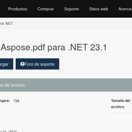
Productos
Comprar
Soporte
Sitios web
Acerca
ra .NET
Aspose.pdf para .NET 23.1
rgar
Foro de soporte
es del archivo
rgars:
Tamaño del
798
archivo:
y 21, 2023