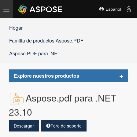
Alternar
Español
navegación
Hogar
Familia de productos Aspose.PDF
Aspose.PDF para .NET
Toggle
Explore nuestros productos
navigat
Aspose.pdf para .NET
23.10
Descargar
Foro de soporte