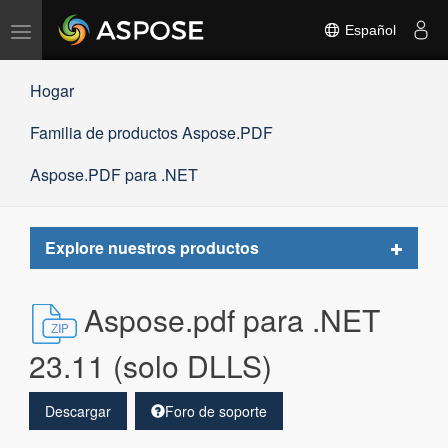
Alternar
Español
navegación
Hogar
Familia de productos Aspose.PDF
Aspose.PDF para .NET
Toggle
Explore nuestros productos
navigat
Aspose.pdf para .NET
23.11 (solo DLLS)
Descargar
Foro de soporte